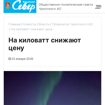
Общественно–политическая газета
Чукотского АО
Главная
Новости
Власть
Губернатор Чукотского АО
На киловатт снижают цену
На киловатт снижают
цену
23 января 2026