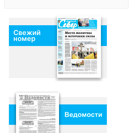
Свежий
номер