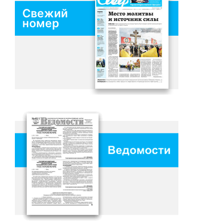
Свежий
номер