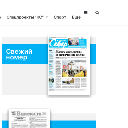
е
Спецпроекты "КС"
Спорт
Ещё
Свежий
номер