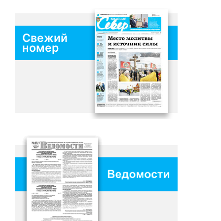
Свежий
номер