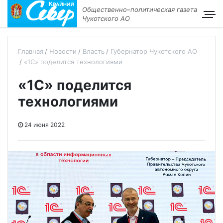
Общественно–политическая газета
Чукотского АО
Главная
Новости
Власть
Губернатор Чукотского АО
«1С» поделится технологиями
«1С» поделится
технологиями
24 июня 2022