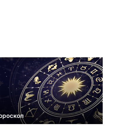
ороскоп