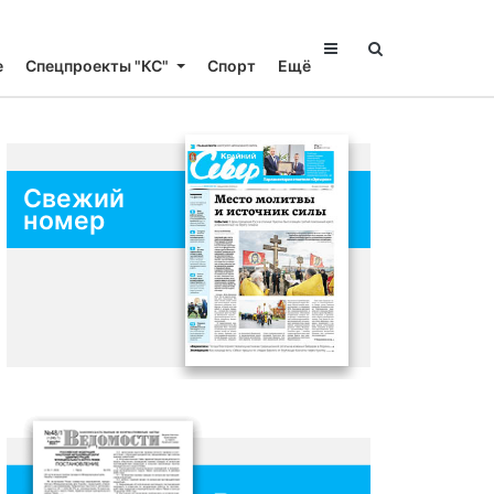
е
Спецпроекты "КС"
Спорт
Ещё
Свежий
номер