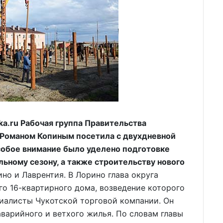
a.ru Рабочая группа Правительства
м Романом Копиным посетила с двухдневной
особое внимание было уделено подготовке
ьному сезону, а также строительству нового
но и Лаврентия. В Лорино глава округа
о 16-квартирного дома, возведение которого
циалисты Чукотской торговой компании. Он
аварийного и ветхого жилья. По словам главы