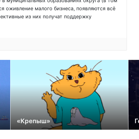
о в муниципальных образованиях округа (в том
ся оживление малого бизнеса, появляются всё
пективные из них получат поддержку
«Крепыш»
Г