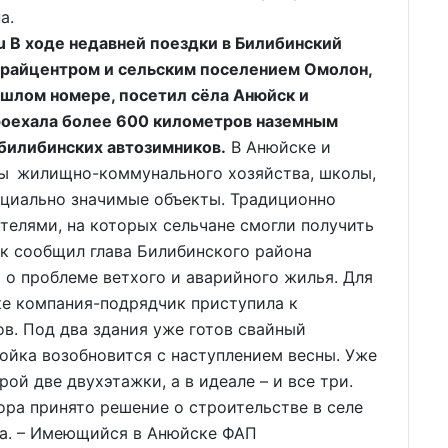
а.
 В ходе недавней поездки в Билибинский
с райцентром и сельским поселением Омолон,
ошлом номере, посетил сёла Анюйск и
проехала более 600 километров наземным
 билибинских автозимников.
В Анюйске и
ты жилищно-коммунального хозяйства, школы,
оциально значимые объекты. Традиционно
елями, на которых сельчане смогли получить
к сообщил глава Билибинского района
а о проблеме ветхого и аварийного жилья. Для
ке компания-подрядчик приступила к
в. Под два здания уже готов свайный
ройка возобновится с наступлением весны. Уже
ой две двухэтажки, а в идеале – и все три.
ора принято решение о строительстве в селе
та. – Имеющийся в Анюйске ФАП