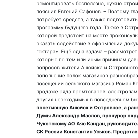
ремонтировать бесполезно, нужно строи
пояснил Евгений Сафонов. – Поэтому гла
потребует средств, а также подготовить
программу будущего года. Также в Остр
которой предстоит на месте проконсуль
оказать содействие в оформлении доку
гектара». Ещё одна задача – рассмотрет
которые по тем или иным причинам давн
вопросов жители Анюйска и Островного
пополнение полок магазинов разнообраз
посещении сельского магазина Роман Ко
продаже ряда промтоваров: электроламп
других необходимых в повседневном бы
посетившую Анюйск и Островное, а ран
Думы Александр Маслов, прокурор окру
Чукотскому АО Аяс Кандан, руководите
СК России Константин Уськов. Предста