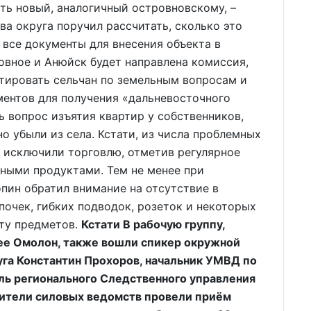
ть новый, аналогичный островновскому, –
ва округа поручил рассчитать, сколько это
 все документы для внесения объекта в
овное и Анюйск будет направлена комиссия,
тировать сельчан по земельным вопросам и
ментов для получения «дальневосточного
ь вопрос изъятия квартир у собственников,
о убыли из села. Кстати, из числа проблемных
 исключили торговлю, отметив регулярное
ными продуктами. Тем не менее при
пин обратил внимание на отсутствие в
очек, гибких подводок, розеток и некоторых
ту предметов.
Кстати В рабочую группу,
ее Омолон, также вошли спикер окружной
га Константин Прохоров, начальник УМВД по
ль регионального Следственного управления
вители силовых ведомств провели приём