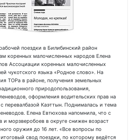
рабочей поездки в Билибинский район
лам коренных малочисленных народов Елена
лов Ассоциации коренных малочисленных
ей чукотского языка «Родное слово». На
ия ТОРа в районе, получения земельных
традиционного природопользования,
леневодов, оформления водительских прав на
с перевалбазой Каэттын. Поднималась и тема
еневодов. Елена Евтюхова напомнила, что с
в и морзверобоев в округе снижен возраст
ного оружия до 16 лет. «Все вопросы по
 итоговый свод поездки, по которому ведётся