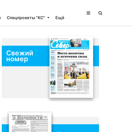
е
Спецпроекты "КС"
Ещё
Свежий
номер