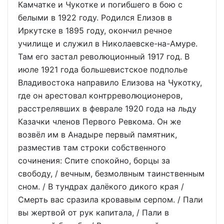
Камчатке и Чукотке и погибшего в бою с
белыми в 1922 году. Родился Елизов в
Иркутске в 1895 году, окончил речное
училище и служил в Николаевске-на-Амуре.
Там его застал революционный 1917 год. В
июле 1921 года большевистское подполье
Владивостока направило Елизова на Чукотку,
где он арестовал контрреволюционеров,
расстрелявших в феврале 1920 года на льду
Казачки членов Первого Ревкома. Он же
возвёл им в Анадыре первый памятник,
разместив там строки собственного
сочинения: Спите спокойно, борцы за
свободу, / вечным, безмолвным таинственным
сном. / В тундрах далёкого дикого края /
Смерть вас сразила кровавым серпом. / Пали
вы жертвой от рук капитала, / Пали в