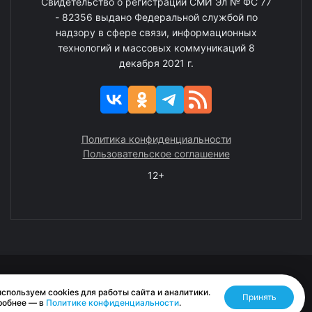
Свидетельство о регистрации СМИ Эл № ФС 77
- 82356 выдано Федеральной службой по
надзору в сфере связи, информационных
технологий и массовых коммуникаций 8
декабря 2021 г.
Политика конфиденциальности
Пользовательское соглашение
12+
© 2008—2025 ГАУ ЧАО «Издательство «Крайний Север»
спользуем cookies для работы сайта и аналитики.
Принять
Разработано RASA
робнее — в
Политике конфиденциальности
.