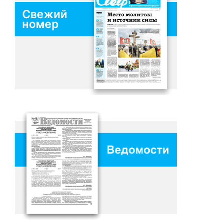
Свежий
номер