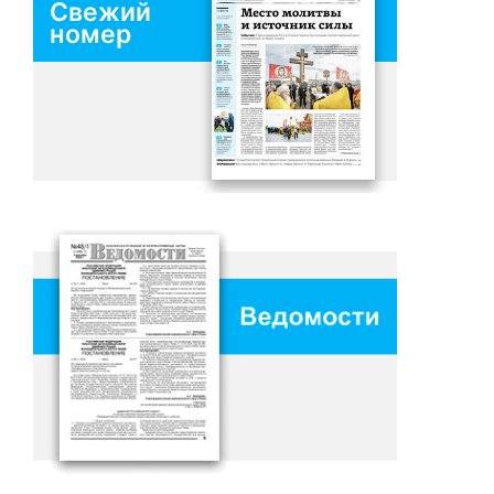
Свежий
номер