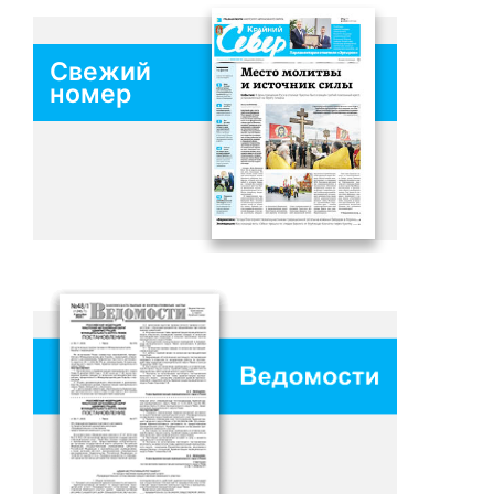
Свежий
номер