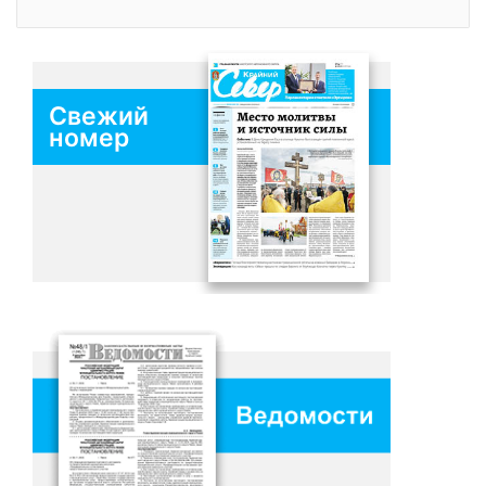
Свежий
номер