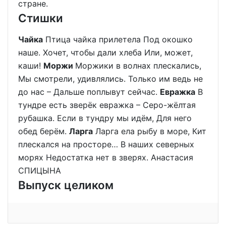
стране.
Стишки
Чайка
Птица чайка прилетела Под окошко
наше. Хочет, чтобы дали хлеба Или, может,
каши!
Моржи
Моржики в волнах плескались,
Мы смотрели, удивлялись. Только им ведь не
до нас – Дальше поплывут сейчас.
Евражка
В
тундре есть зверёк евражка – Серо-жёлтая
рубашка. Если в тундру мы идём, Для него
обед берём.
Ларга
Ларга ела рыбу в море, Кит
плескался на просторе… В наших северных
морях Недостатка нет в зверях. Анастасия
СПИЦЫНА
Выпуск целиком