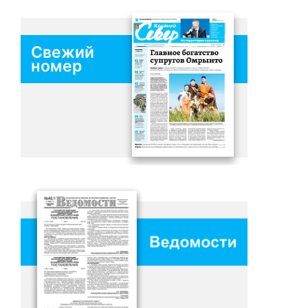
Свежий
номер