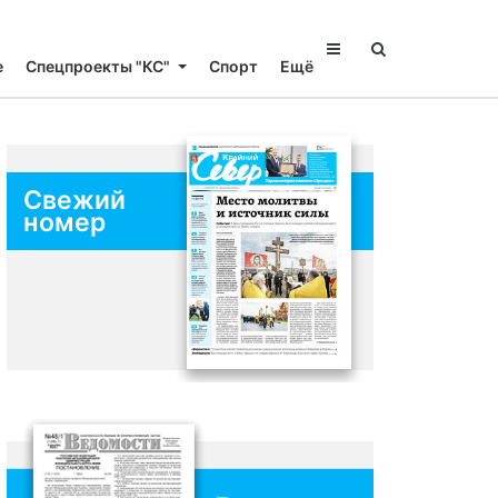
е
Спецпроекты "КС"
Спорт
Ещё
Свежий
номер