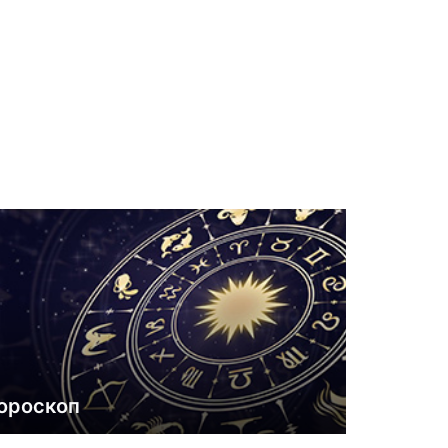
ороскоп