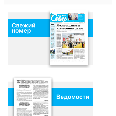
Свежий
номер