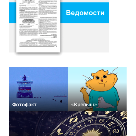
Фотофакт
«Крепыш»