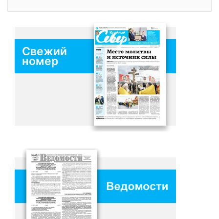
Свежий
номер