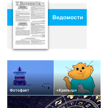
Фотофакт
«Крепыш»