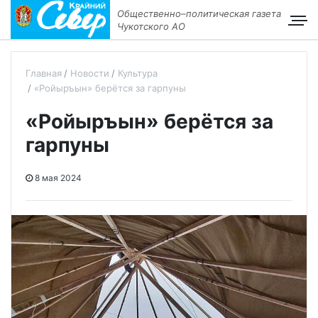
Общественно–политическая газета
Чукотского АО
Главная
Новости
Культура
«Ройыръын» берётся за гарпуны
«Ройыръын» берётся за
гарпуны
8 мая 2024