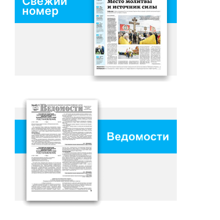
Свежий
номер