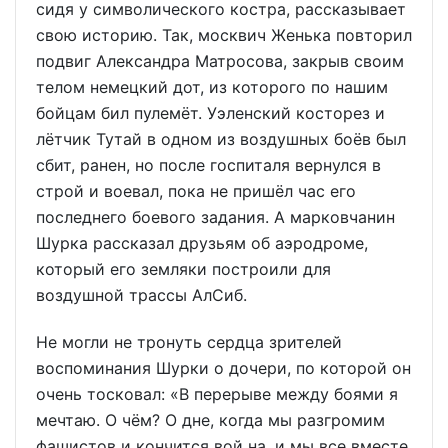
сидя у символического костра, рассказывает
свою историю. Так, москвич Женька повторил
подвиг Александра Матросова, закрыв своим
телом немецкий дот, из которого по нашим
бойцам бил пулемёт. Уэленский косторез и
лётчик Тутай в одном из воздушных боёв был
сбит, ранен, но после госпиталя вернулся в
строй и воевал, пока не пришёл час его
последнего боевого задания. А марковчанин
Шурка рассказал друзьям об аэродроме,
который его земляки построили для
воздушной трассы АлСиб.
Не могли не тронуть сердца зрителей
воспоминания Шурки о дочери, по которой он
очень тосковал: «В перерыве между боями я
мечтаю. О чём? О дне, когда мы разгромим
фашистов и кончится вой на, и мы все вместе