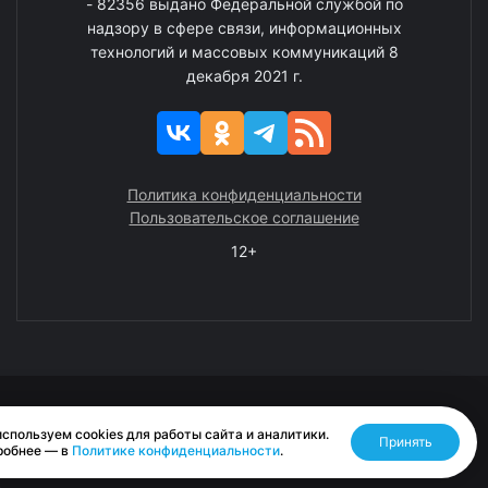
- 82356 выдано Федеральной службой по
надзору в сфере связи, информационных
технологий и массовых коммуникаций 8
декабря 2021 г.
Политика конфиденциальности
Пользовательское соглашение
12+
© 2008—2025 ГАУ ЧАО «Издательство «Крайний Север»
спользуем cookies для работы сайта и аналитики.
Принять
Разработано RASA
робнее — в
Политике конфиденциальности
.