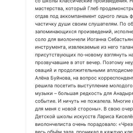
со школы классические произведения. Н
мастерства, который Глеб продемонстри
отдав под аккомпанемент одного лишь 
частичку души своим слушателям. По о
запоминающихся произведений, исполне
соло для виолончели Иоганна Себастьян
инструмента, извлекаемые из него тала
присутствующих по-новому взглянуть на
прозвучавшие в этот вечер. Поэтому не
оваций и продолжительными аплодисмент
Алёна Буйнова, на вопрос корреспонден
решила посетить выступление молодого 
музыки – большая редкость для Анадыря
событие. И ничуть не пожалела. Многие
для меня с новой стороны». В свою оче
Детской школы искусств Лариса Киселё
виолончелиста очень порадовало: «Чрез
весь объём зала, проникал в каждую кле