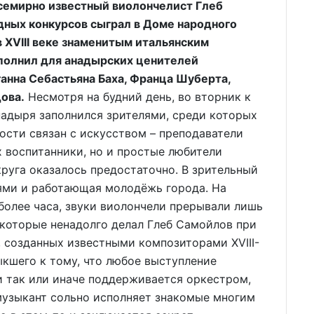
всемирно известный виолончелист Глеб
дных конкурсов сыграл в Доме народного
в XVIII веке знаменитым итальянским
полнил для анадырских ценителей
анна Себастьяна Баха, Франца Шуберта,
ова.
Несмотря на будний день, во вторник к
надыря заполнился зрителями, среди которых
ности связан с искусством – преподаватели
 воспитанники, но и простые любители
круга оказалось предостаточно. В зрительный
ями и работающая молодёжь города. На
 более часа, звуки виолончели прерывали лишь
 которые ненадолго делал Глеб Самойлов при
 созданных известными композиторами XVIII-
выкшего к тому, что любое выступление
и так или иначе поддерживается оркестром,
музыкант сольно исполняет знакомые многим