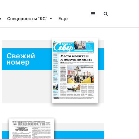
е
Спецпроекты "КС"
Ещё
Свежий
номер