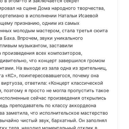
о в этом-то и заключается секрет
ровал на сцене Дома народного творчества,
фортепиано в исполнении Натальи Исаевой
бщему признанию, одним из самых
нных молодым мастером, стала третья сюита
а Баха. Впрочем, звуки уникального
нтливым музыкантом, заставили
 произведения всех композиторов,
удивительно, что концерт завершился громом
ами. На выходе из зала одна из зрительниц,
та «КС», поинтересовавшегося, почему она
виртуоза, ответила: «Концерт классической
, поэтому я просто не могла пропустить такое
 исполненные сейчас произведения открылись
редь преподаватель по классу аккордеона
ва заметила, что исполнительское мастерство
вычайно чистый звук, бархатный. Он заполнял
тку тела, находил моментальный отклик в