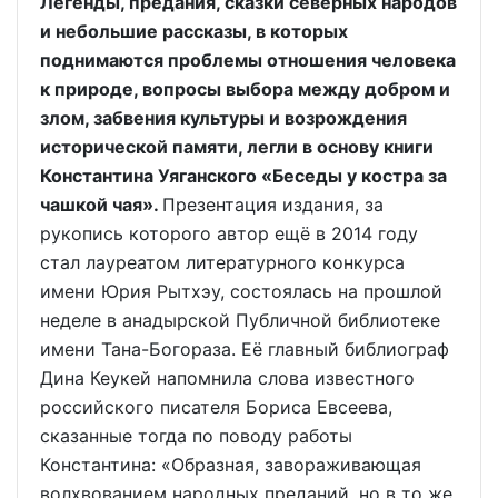
Легенды, предания, сказки северных народов
и небольшие рассказы, в которых
поднимаются проблемы отношения человека
к природе, вопросы выбора между добром и
злом, забвения культуры и возрождения
исторической памяти, легли в основу книги
Константина Уяганского «Беседы у костра за
чашкой чая».
Презентация издания, за
рукопись которого автор ещё в 2014 году
стал лауреатом литературного конкурса
имени Юрия Рытхэу, состоялась на прошлой
неделе в анадырской Публичной библиотеке
имени Тана-Богораза. Её главный библиограф
Дина Кеукей напомнила слова известного
российского писателя Бориса Евсеева,
сказанные тогда по поводу работы
Константина: «Образная, завораживающая
волхвованием народных преданий, но в то же