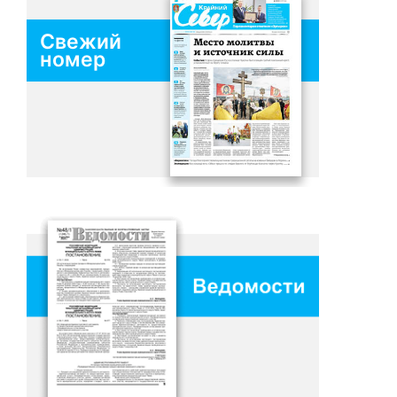
Свежий
номер