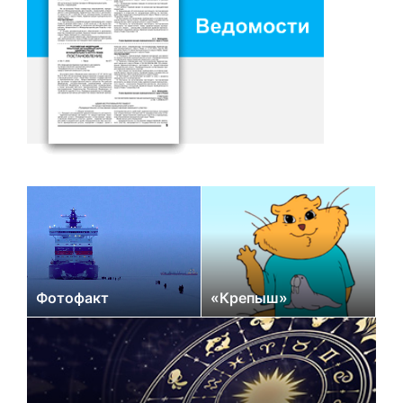
Фотофакт
«Крепыш»