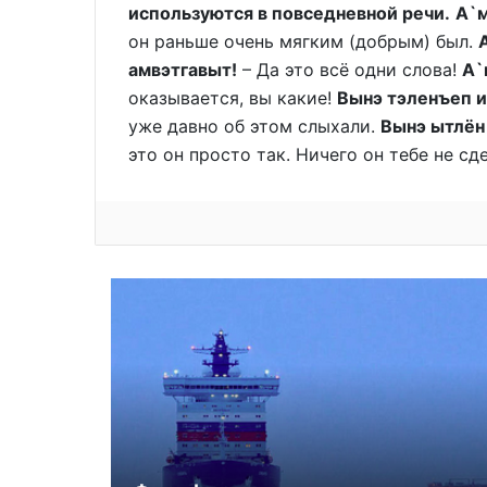
используются в повседневной речи.
А`м
он раньше очень мягким (добрым) был.
амвэтгавыт!
– Да это всё одни слова!
А`
оказывается, вы какие!
Вынэ тэленъеп и
уже давно об этом слыхали.
Вынэ ытлён
это он просто так. Ничего он тебе не сде