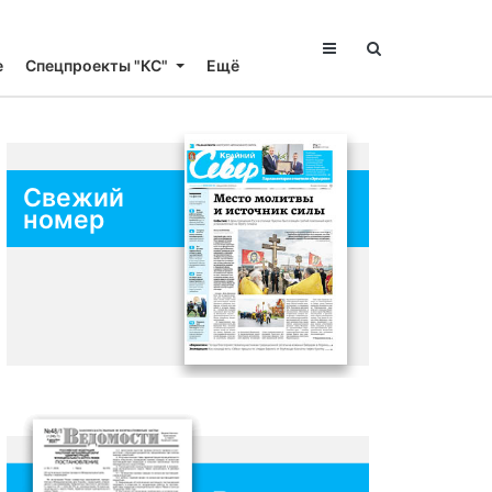
е
Спецпроекты "КС"
Ещё
Свежий
номер