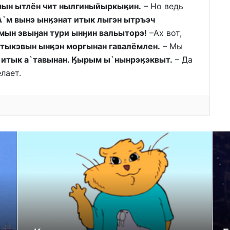
ын ытлён чит нылгиныйыркыӄин.
– Но ведь
А`м вынэ ынӄэнат итык лыгэн ытръэч
мын эвыӈан тури ынӈин вальыторэ!
–Ах вот,
тыкэвын ынӄэн моргынан гавалёмлен.
– Мы
 итык а`тавынан. Ӄырым ы`нынрэӄэквыт.
– Да
лает.