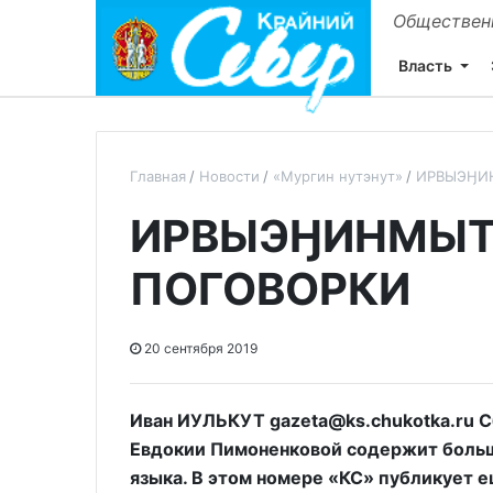
Общественн
Власть
Главная
Новости
«Мургин нутэнут»
ИРВЫЭӇИН
ИРВЫЭӇИНМЫТ,
ПОГОВОРКИ
20 сентября 2019
Иван ИУЛЬКУТ gazeta@ks.chukotka.ru 
Евдокии Пимоненковой содержит больш
языка. В этом номере «КС» публикует 