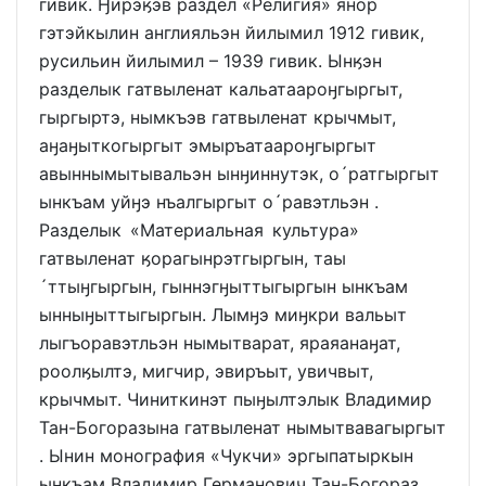
гивик. Ӈирэӄэв раздел «Религия» янор
гэтэйкылин англияльэн йилымил 1912 гивик,
русильин йилымил – 1939 гивик. Ынӄэн
разделык гатвыленат кальатаароӈгыргыт,
гыргыртэ, нымкъэв гатвыленат крычмыт,
аӈаӈыткогыргыт эмыръатаароӈгыргыт
авыннымытывальэн ынӈиннутэк, о´ратгыргыт
ынкъам уйӈэ нъалгыргыт о´равэтльэн .
Разделык «Материальная культура»
гатвыленат ӄорагынрэтгыргын, таы
´ттыӈгыргын, гыннэгӈыттыгыргын ынкъам
ынныӈыттыгыргын. Лымӈэ миӈкри вальыт
лыгъоравэтльэн нымытварат, яраяанаӈат,
роолӄылтэ, мигчир, эвиръыт, увичвыт,
крычмыт. Чиниткинэт пыӈылтэлык Владимир
Тан-Богоразына гатвыленат нымытвавагыргыт
. Ынин монография «Чукчи» эргыпатыркын
ынкъам Владимир Германович Тан-Богораз