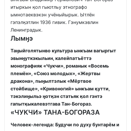
итыркын ӄол гыютльу этнографо
ымнотаеквэкэн учёныйырык. Ытлён
гэпэлӄэтлин 1936 гивик. Гэнумкэвлин
Ленинградык.
Лымӈэ
Таӈыйголятынво культура ынкъам вагыргыт
эвынӈуткэкыльин, калейпатъёттэ
монографияк «Чукчи», романык «Восемь
племён», «Союз молодых», «Жертвы
дракона», пыӈылтэлык «Мёртвое
стойбище», «Кривоногий» ынкъам ӄутти,
тэкэлиӈыльэ ӈотӄэн статьяк ӄол гэнтэ
гапытӄыкалевэтгава Тан-Богораз.
«ЧУКЧИ» ТАНА-БОГОРАЗА
Человек-легенда: Будучи по духу бунтарём и