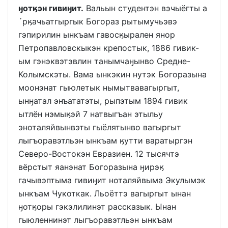
ӈотӄэн гивиӈит.
Вальын студентэн вэчыёгты а
´рӄачьатгыргык Богораз рытымучьэвэ
гэпирилин ынкъам гавосӄырален янор
Петропавловскыкэн крепостык, 1886 гивик-
ым гэнэквэтэвлин танымчаӈынво Средне-
Колымскэты. Вама ынкэкин нутэк Богоразына
моонэнат гыюлетык нымытвавагыргыт,
ынӈатал энъататэты, рыпэтым 1894 гивик
ытлён нэмыӄэй 7 натвыгъан этыльу
эноталяйвынвэты гыёлятынво вагыргыт
лыгъоравэтльэн ынкъам ӄутти варатыргэн
Северо-Востокэн Евразиен. 12 тысячтэ
вёрстыт яанэнат Богоразына ӈирэӄ
гачывэптыма гивиӈит ноталяйвыма Экулымэк
ынкъам Чукоткак. Льоёттэ вагыргыт ынан
ӈотӄоры гэкэлилинэт рассказык. Ынан
гыюленнинэт лыгъоравэтльэн ынкъам