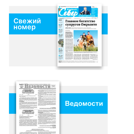
Свежий
номер