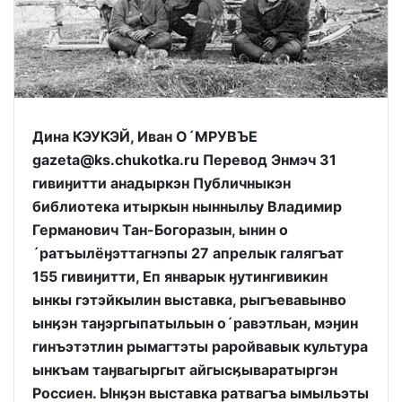
Дина КЭУКЭЙ, Иван О´МРУВЪЕ
gazeta@ks.chukotka.ru Перевод Энмэч 31
гивиӈитти анадыркэн Публичныкэн
библиотека итыркын нынныльу Владимир
Германович Тан-Богоразын, ынин о
´ратъылёӈэттагнэпы 27 апрелык галягъат
155 гивиӈитти, Еп январык ӈутингивикин
ынкы гэтэйкылин выставка, рыгъевавынво
ынӄэн таӈэргыпатыльын о´равэтльан, мэӈин
гинъэтэтлин рымагтэты раройвавык культура
ынкъам таӈвагыргыт айгысӄываратыргэн
Россиен. Ынӄэн выставка ратвагъа ымыльэты