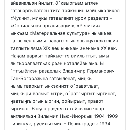
айванальэн йилыт. Э´квыргъам ытлён
гатаӈэргыпатлен титэ тэйкынин мэйӈыкэликэл
«Чукчи», миӈкы гатваленат ӈроӄ разделтэ –
«Социальная организация», «Религия»
ынкъам «Материальная культура» нымкъэв
гатвылен нымытвавагыргын эвынӈуткэкыльин
талпытыляма XIX век ынкъам энэнэма XX век.
Наӄам варкыт тайкыёттэ виилыгтыт, ымы
лыгъорапвэтльак рээн ноталяйвыама. Ы
´ттъыёлкэн разделык Владимир Германович
Тан-Богоразына гатвыленат, миӈкы
нымытваркыт ынкэкинэт о´равэтльат,
миӈкыри вальыт ытри, о´ратгыргыт ыргинэт,
ӈавтыӈгыргын ыргин, ройыръыт, правот
ыргинэт. Ынӄэн раздел гэтэйкылин янор
англияльэн йилымил Нью-Йиоркык 1904–1909
гивиткук, русильымил – Ленинградык 1934