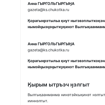
Анна ГЫРГОЛЬГЫРГЫӇА
gazeta@ks.chukotka.ru
Ӄорагынрэтыльа ӄнут ныгэвэплыткоӄэн
нымэйӈыэӈэӈыткуӄинэт Вылгыӄаанманм
Анна ГЫРГОЛЬГЫРГЫӇА
gazeta@ks.chukotka.ru
Ӄорагынрэтыльа ӄнут ныгэвэплыткоӄэн
нымэйӈыэӈэӈыткуӄинэт Вылгыӄаанманм
Ӄырым ытръэч ӈэлгыт
Вылгыӄаанманма нинэтэйкыӄинэт нэлгыт
ииннэлгыт.