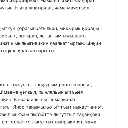
 чама йыррииръыт. Чама ӈэтйъилгык ӄорат
ичгын. Ныталяпатӄэнат, чама мачотъол
ӈыткун ӄорагынрэтыльэн, микырык ӄораӈы
эвиръыт, лыгэран, лыгэн-ым ымыльэты
инэт ымыльыгивикин ӄаальатгыргын. Ынӈин
тыӈкэн ӄаальатгыргэты.
линэт эмнуӈкы, тэӈӄырым рантыеванӈыт,
Аймавма ӈэлвыл, пынляльын ы’тъыёл
ивӄин. Ынӄэнайпы нытэнмавӄэнат
эты. Янор таӈымыльо ы’ттъыт ныквутӄинэт.
иръыт ынкъам пыръёттэ лыгуттыт таӈайӈока
, рэтрольёттэ лыгуттыт ныпрыӄинэт, чама