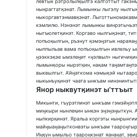
левтык рэтролылӄылтэ калтоттыт гакэ
нынрагтатӄэнат. Лымынкы лыгэлу нылгы
ныкоргавтэнмавӄэнат. Лыготтыномакавм
кэмлилю. Нэнэнэт лымынкы винрэтычьэт
ныгъюлетӄинэт. Коргаво нылгыӄэнат, ти
попъоӄылгын, ръэнут ӄэмэӈэтык нараяаӈ
ныппыльав вама попъоӄылгын ивлельу ы
ӈээккэӄэе ымэлеӈит «ӈэлвыл» ныгичиӄи
лымынӄоры нырэтӄин, наӄам таӈамтаӈпэ
выквылгыт. А’йӈаткома нэмыӄэй нытаар
ныкынъуӄинэт чаата ынкъам нинэнинтыт
Янор ныквутӄинэт ы’ттъыт
Микынти, гъурэтлинэт ынкъам гэмэйӈэт
миӈкыри нынлеӄин ынӄэн эӈэӈэӈыткун. 
ныпкирӄинэт. Яральа коргэты нынрынги
майӈыаӈаӈытконвэты ынкъам таароӈгырг
Иӈӄун ымыльо таароӈкэнат яанаӈат, эв