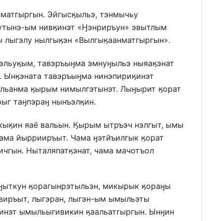
матгыргын. Эйгысӄыльэ, тэнмычьу
ӄутынэ-ым нивӄинэт «Ӈэнриръун» эвытлым
 лыгэлу нылгыӄэн «Вылгыӄаанматгыргын».
Ӄэльуӄым, тавэръыӈма эмнуӈыльэ ныяаӄэнат
. Ынӄэната тавэръыӈма нинэпириӄинэт
ы’льанма ӄырым нимылгэтынэт. Лыӈырит ӄорат
ыг таӈпэраӈ нынъэлӄин.
ыӄин яаё вальын. Ӄырым ытръэч нэлгыт, ымы
 чама йыррииръыт. Чама ӈэтйъилгык ӄорат
ичгын. Ныталяпатӄэнат, чама мачотъол
ӈыткун ӄорагынрэтыльэн, микырык ӄораӈы
эвиръыт, лыгэран, лыгэн-ым ымыльэты
инэт ымыльыгивикин ӄаальатгыргын. Ынӈин