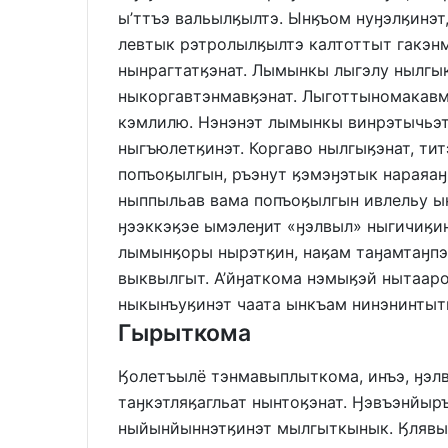
ы’ттъэ вальылӄылтэ. Ынӄъом нуӈэлӄинэт
левтык рэтролылӄылтэ калтоттыт гакэ
нынрагтатӄэнат. Лымынкы лыгэлу нылгы
ныкоргавтэнмавӄэнат. Лыготтыномакавм
кэмлилю. Нэнэнэт лымынкы винрэтычьэт
ныгъюлетӄинэт. Коргаво нылгыӄэнат, ти
попъоӄылгын, ръэнут ӄэмэӈэтык нараяаӈ
ныппыльав вама попъоӄылгын ивлельу ы
ӈээккэӄэе ымэлеӈит «ӈэлвыл» ныгичиӄи
лымынӄоры нырэтӄин, наӄам таӈамтаӈпэ
выквылгыт. А’йӈаткома нэмыӄэй нытаар
ныкынъуӄинэт чаата ынкъам нинэнинтыт
Гырыткома
Ӄолетъылё тэнмавыплыткома, инъэ, ӈэл
таӈкэтляӄагльат нынтоӄэнат. Ӈэвъэнйы
ныйынйыннэтӄинэт мылгыткынык. Ӄлявы