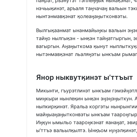
панрат, ръэнутэт тэплеӈӈык ныяаӄэнат,
нэчьыӄинэт, аръаля таӈчачаӈ вальын тэк
нынтэнмавӄэнат ӄолеаӈаӈытконвэты.
Вылгыӄаанмат ынанмайыӈкы вальын эӈэ
тайӈо нылгыӄэн - ынӄэн тайӈатгыргын, 
вагыргын. Аӈаӈыткома ӄынут ныплыткуӄ
нытэнмавӄэнат льаляӈэты ынкъам рымаг
Янор ныквутӄинэт ы’ттъыт
Микынти, гъурэтлинэт ынкъам гэмэйӈэт
миӈкыри нынлеӄин ынӄэн эӈэӈэӈыткун. 
ныпкирӄинэт. Яральа коргэты нынрынги
майӈыаӈаӈытконвэты ынкъам таароӈгырг
Иӈӄун ымыльо таароӈкэнат яанаӈат, эв
ы’ттъэ вальылӄылтэ. Ынӄъом нуӈэлӄинэт