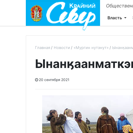
Общественн
Власть
Главная
Новости
«Мургин нутэнут»
Ынанӄаанм
Ынанӄаанматкэ
20 сентября 2021