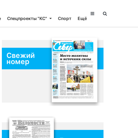
е
Спецпроекты "КС"
Спорт
Ещё
Свежий
номер