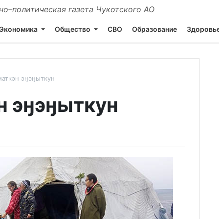
о–политическая газета Чукотского АО
Экономика
Общество
СВО
Образование
Здоровь
аткэн эӈэӈыткун
н эӈэӈыткун