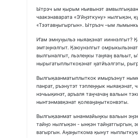
Ытрэч ым ӄырым нъивынэт амвылгыӄаан
чаакэнаварата «Э’йӈэткуну» нылгыӄэн, 
«Тээтавӈыгыргын». Ытръэч –ым лымынкы
И’ам эмнуӈыльэ ныяаӄэнат ииннэлгыт? 
эмтэӈнэлгыт. Ӄэюунэлгыт омрыкыльэнат
вылгыналгыт, льэлеӈкы таӈяаӈ вальыт, 
нырыгатыплыткоӄэнат ӈатйъэлгэты, рыгр
Вылгыӄаанматыплыткок имыръэнут нымк
панрат, ръэнутэт тэплеӈӈык ныяаӄэнат,
нэчьыӄинэт, аръаля таӈчачаӈ вальын тэк
нынтэнмавӄэнат ӄолеаӈаӈытконвэты.
Вылгыӄаанмат ынанмайыӈкы вальын эӈэ
тайӈо нылгыӄэн - ынӄэн тайӈатгыргын, 
вагыргын. Аӈаӈыткома ӄынут ныплыткуӄ