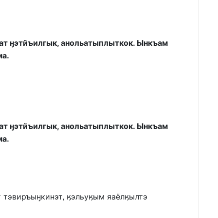
ат ӈэтйъилгык, анольатыплыткок. Ынкъам
а.
ат ӈэтйъилгык, анольатыплыткок. Ынкъам
а.
 тэвиръыӈкинэт, ӄэльуӄым яаёлӄылтэ