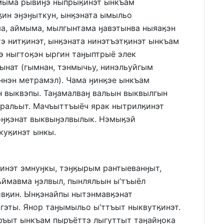
нмыма рывиӈэ ныпрыӄинэт ынкъам
ӄин эӈэӈыткун, ынӄэната ымыльо
а, аймыма, мылгынтама ӈавэтынва ныяаӄэн
э нитӄинэт, ынӄэната нинэтъэтӄинэт ынкъам
тэ ныгтоӄэн ыргин таӈыптрыё элек
ынат (гымнан, тэнмычьу, нинэльуйгым
ннэн метрамэл). Чама ӈинӄэе ынкъам
н выквэпы. Таӈамалваӈ вальын выквылгын
ральыт. Мачъыттъыёч ярак нытрилӄинэт
оӈӄэнат выквыӈэлвылык. Нэмыӄэй
куӄинэт ынкы.
линэт эмнуӈкы, тэӈӄырым рантыеванӈыт,
Аймавма ӈэлвыл, пынляльын ы’тъыёл
ивӄин. Ынӄэнайпы нытэнмавӄэнат
эты. Янор таӈымыльо ы’ттъыт ныквутӄинэт.
иръыт ынкъам пыръёттэ лыгуттыт таӈайӈока