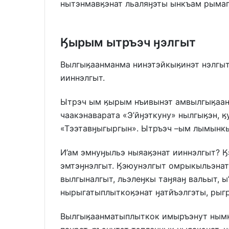
нытэнмавӄэнат льаляӈэты ынкъам рымаг
Ӄырым ытръэч ӈэлгыт
Вылгыӄаанманма нинэтэйкыӄинэт нэлгыт
ииннэлгыт.
Ытрэч ым ӄырым нъивынэт амвылгыӄаан
чаакэнаварата «Э’йӈэткуну» нылгыӄэн, 
«Тээтавӈыгыргын». Ытръэч –ым лымынкы
И’ам эмнуӈыльэ ныяаӄэнат ииннэлгыт? 
эмтэӈнэлгыт. Ӄэюунэлгыт омрыкыльэнат
вылгыналгыт, льэлеӈкы таӈяаӈ вальыт, 
нырыгатыплыткоӄэнат ӈатйъэлгэты, рыгр
Вылгыӄаанматыплыткок имыръэнут нымк