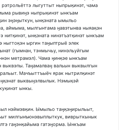
, рэтрольёттэ лыгуттыт ныпрыӄинэт, чама
нмыма рывиӈэ ныпрыӄинэт ынкъам
ӄин эӈэӈыткун, ынӄэната ымыльо
а, аймыма, мылгынтама ӈавэтынва ныяаӄэн
э нитӄинэт, ынӄэната нинэтъэтӄинэт ынкъам
тэ ныгтоӄэн ыргин таӈыптрыё элек
ынат (гымнан, тэнмычьу, нинэльуйгым
ннэн метрамэл). Чама ӈинӄэе ынкъам
н выквэпы. Таӈамалваӈ вальын выквылгын
ральыт. Мачъыттъыёч ярак нытрилӄинэт
оӈӄэнат выквыӈэлвылык. Нэмыӄэй
куӄинэт ынкы.
выл нэймэвӄин. Ымыльо таӈӄэӈирыльыт,
ръыт милгынъюнэвыплыткук, виврыткынык
лтэ гаӈэнӄайыма гатэӈорма. Ынкъам