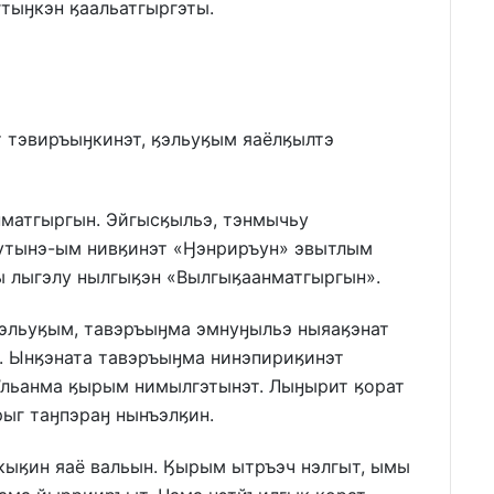
тыӈкэн ӄаальатгыргэты.
 тэвиръыӈкинэт, ӄэльуӄым яаёлӄылтэ
матгыргын. Эйгысӄыльэ, тэнмычьу
ӄутынэ-ым нивӄинэт «Ӈэнриръун» эвытлым
 лыгэлу нылгыӄэн «Вылгыӄаанматгыргын».
Ӄэльуӄым, тавэръыӈма эмнуӈыльэ ныяаӄэнат
. Ынӄэната тавэръыӈма нинэпириӄинэт
ы’льанма ӄырым нимылгэтынэт. Лыӈырит ӄорат
ыг таӈпэраӈ нынъэлӄин.
ыӄин яаё вальын. Ӄырым ытръэч нэлгыт, ымы