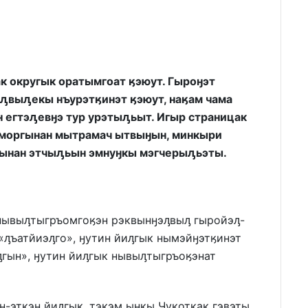
к округык оратымгоат ӄэюут. Гыроӈэт
ԓвыԓекы нъурэтӄинэт ӄэюут, наӄам чама
 егтэԓевӈэ тур урэтыԓьыт. Игыр страницак
 моргынан мытрамач ытвыӈын, минкыри
 ынан этчыԓьын эмнуӈкы мэгчерыԓьэты.
нывыԓтыгръомгоӄэн рэквынӈэԓвыԓ гыройэԓ-
«ԓъатйиэԓго», ӈутин йиԓгык нымэйӈэтӄинэт
ԓгын», ӈутин йиԓгык нывыԓтыгръоӄэнат
-эткэн йиԓгык, тэкэм ынкы Чукоткак гэвэты