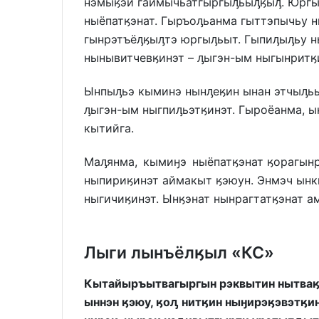
нэмыӄэй гаймычьатгыргыԓьыԓӄыԓ. Юргы
ныёпатӄэнат. Гыръоԓьанма гыттэпычьу 
гынрэтъёԓӄыԓтэ юргыԓьыт. Гыпиԓыԓьу н
нынывитчевӄинэт – ԓыгэн-ым ныгынритӄ
Ынпыԓьэ кыминэ нынԓеӄин ынан этчыԓьы
ԓыгэн-ым ныгпиԓьэтӄинэт. Гыроёанма, ы
кытийга.
Маԓянма, кымиӈэ ныёпатӄэнат ӄорагынр
ныпириӄинэт аймакыт ӄэюун. Энмэч ынк
ныгичиӄинэт. Ынӄэнат нынрагтатӄэнат а
Лыги лынъёлӄыл «КС»
Кытайыръытвагыргын рэквытин нытваӄэ
ыннэн ӄэюу, ӄоԓ нитӄин ныӈирэӄэвэтӄи