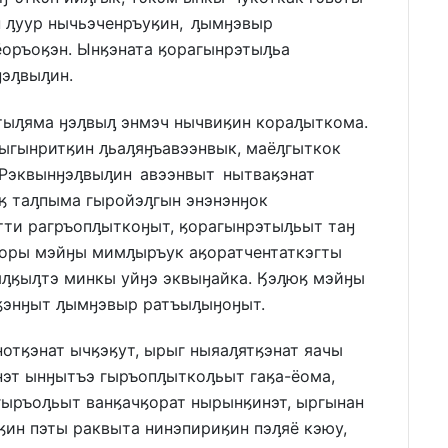
ын ԓуур нычьэченръуӄин, ԓымӈэвыр
оръоӄэн. Ынӄэната ӄорагынрэтыԓьа
эԓвыԓин.
ыԓяма ӈэԓвыԓ энмэч нычвиӄин кораԓыткома.
ыгынритӄин ԓьаԓяӈъавээнвык, маёԓгыткок
 Рэквынӈэԓвыԓин авээнвыт нытваӄэнат
юӄ таԓпыма гыройэԓгын энэнэнӈок
тти рагръопԓыткоӈыт, ӄорагынрэтыԓьыт таӈ
ӄоры мэйӈы мимԓыръук аӄоратчентаткэгты
ыԓӄыԓтэ минкы уйӈэ эквыӈайка. Ӄэԓюӄ мэйӈы
ӄэнӈыт ԓымӈэвыр ратъыԓыӈоӈыт.
отӄэнат ычӄэӄут, ырыг ныяаԓятӄэнат яачы
эт ынӈытъэ гыръопԓыткоԓьыт гаӄа-ёома,
гыръоԓьыт ванӄачӄорат нырынӄинэт, ыргынан
ӄин пэты раквыта нинэпириӄин пэԓяё кэюу,