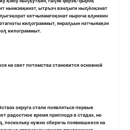
у ӄэюу ныԓӄутӄин, гаԓяк ӈирэӄ-ӈыроӄ
ит нынкэвӄинэт, ытръэч вэнԓыги ныԓёоӄэнат
 ԓыгэӄорат нэтчыяамгоӄэнат ныроча ӄԓиккин
этагнэты киԓограммыт, янраԓьын нэтчыяаӄэн
оԓ килограммыт.
ся на свет потомства становится основной
йствах округа стали появляться первые
ает радостное время приплода в стадах, но
д, поскольку нужно сберечь появившееся на
годня на страницах нашего приложения