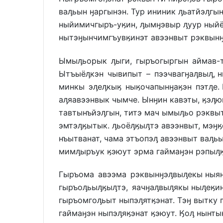
ваԓьын ӈаргынэн. Тур ининик ԓьатйэԓг
ныйимичгыръ-уӄин, ԓымӈэвыр ԓуур ныйё
нытэӈынчимгъувӄинэт авээнвыт рэквынӈ
Ымыԓьорык ԓыги, гыръогыргын аймав-т
Ытъыёԓкэн чывипыт – пээчвагӈаԓвыԓ, н
минкы эԓеԓкыӄ ныӄочапынӈаӄэн пэтԓе.
аԓяавээнвык чымче. Ынӈин кавэты, ӄэԓ
тавтынъйэԓгын, титэ мач ымыԓьо рэквы
эмтэԓӄытык. ԓьоёԓӄыԓтэ авээнвыт, мэӈ
нъытванат, чама этъопэԓ авээнвыт ваԓь
мимԓыръук ӄэюут эрма гаймаӈэн рэпыԓ
Гыръома авээма рэквынӈэԓвыԓекы ныян
гыръоԓьыԓӄыԓтэ, яачӈаԓвыԓякы ныԓеӄин
гыръомгоԓьыт ныпэԓятӄэнат. Тэӈ вытку 
гаймаӈэн ныпэԓяӄэнат ӄэюут. Ӄоԓ нынты