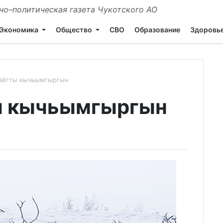
о–политическая газета Чукотского АО
Экономика
Общество
СВО
Образование
Здоровь
аёгты кычьымгыргын
ы кычьымгыргын