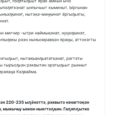
ԓьыт, пэԓятыԓьыт ярак амкын ычо
ныпэԓяткэнат ынпычьыт кыминыт. Ыргынан
ынъэԓӄинэт, нытэӄэ-миӈӄинэт ёргыԓьэты,
инэт.
н мигчир –ытри наймыӄэнат, нуӈэԓӄинэт,
нпыԓекы рээн нынъомравӄэн яраӈы, аттокэгты
этыԓьыт, нытаӄъанԓьататӄэнат, рагтэты
ы гыръоԓьэн рэквытин эрэтыԓьыт рынныт
мраяаӈа Кэԓвайма.
н 220-235 ыԓёнэттэ, рэквытэ нэнагтоӄэн
н, мыкычьу ыннэн ныегтэԓӄин. Гаԓяпԓытко