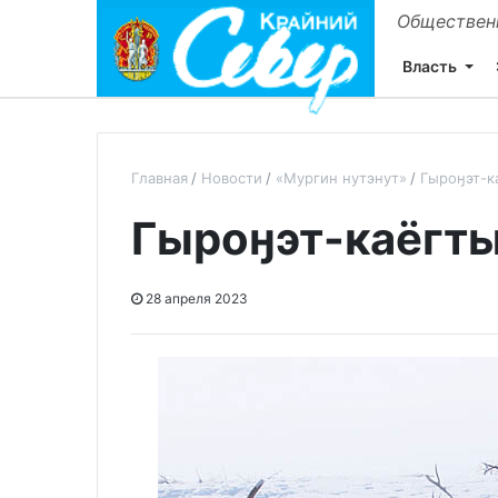
Общественн
Власть
Главная
Новости
«Мургин нутэнут»
Гыроӈэт-к
Гыроӈэт-каёгт
28 апреля 2023