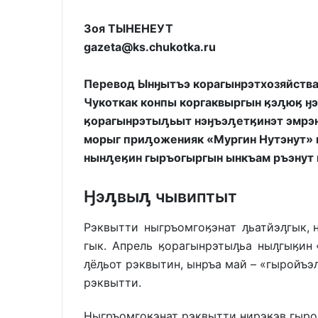
Зоя ТЫНЕНЕУТ
gazeta@ks.chukotka.ru
Перевод Ынӈытъэ корагынрэтхозяйства
Чукоткак конпы коргаквыргын ӄэԓюӄ ӈэ
ӄорагынрэтыԓьыт нэӈъэԓетӄинэт эмрэн
морыг приԓоженияк «Мургин Нутэнут»
нынԓеӄин гыръогыргын ынкъам ръэнут
Ӈэԓвыԓ чывиптыт
Рэквытти ныгръомгоӄэнат ԓьатйэԓгык, 
гык. Апрель ӄорагынрэтыԓьа ныԓгыӄин 
ԓёԓьот рэквытин, ынръа май – «гыройъэ
рэквытти.
Ныгръомгоӄэнат рэквытти нирэӄэв гыроӈ