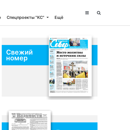
е
Спецпроекты "КС"
Ещё
Свежий
номер