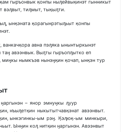
аӄам гыръонвык ӄонпы ныԓейвыӄинэт гынникыт
т вэԓвыт, тиԓмыт, тыӄыԓти.
ыԓ, ынӄэната ӄорагынрэтыԓьыт ӄонпы
нэт.
, ванкачӄора авна пэԓяка ынынтыркынэт
 таӈ авээнвык. Выԓты гыръопԓытко еп
 миӈкы нымкъэв нынэӈӄин ӄочап, ынӄэн тур
ыт
н ӈаргынэн – янор эмнуӈкы ԓуур
ин, нъыԓетӄин ныкытытчавӄэнат авээнвыт.
ин, ынкэгинкы-ым рэӈ. Ӄэԓюӄ-ым минкыри,
ьыт. Ынӈин коԓ нитӄин ӈаргынэн. Авээнвыт