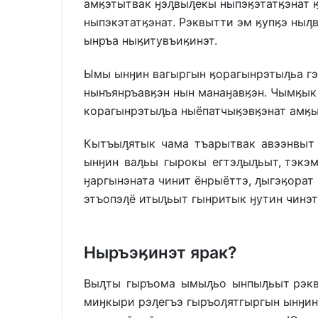
амӄэтытвак ӈэԓвыԓекы ныпэӄэтатӄэнат ӄ
ныпэкэтатӄэнат. Рэквытти эм ӄупӄэ ныԓв
ынръа ныӄитувъиӄинэт.
Ымы ынӈин вагыргын ӄорагынрэтыԓьа г
нынъянръавӄэн нын манаӈавӄэн. Чымӄык
корагынрэтыԓьа ныёпатчыӄэвӄэнат амӄы
Кытъыԓятык чама тъарытвак авээнвыт 
ынӈин ваԓьы гырокы егтэԓыԓьыт, тэкэм
ӈаргынэната чинит ёнрыёттэ, ԓыгэӄора
этъопэԓё итыԓьыт гынритык ӈутин чинэт
Ныръэӄинэт ярак?
Выԓты гыръома ымыԓьо ынпыԓьыт рэкв
миӈкыри рэԓегъэ гыръоԓятгыргын ынӈин