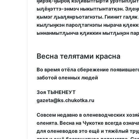
ӈирэӄ-ӈыроӄ кэԓивытгырти урэтыпԓытк
ыԓёӈэттэ-энмэч ныкытгынтатӄэн. Эԓеӈ
ӄымэг ԓьаԓянръотагнэты. Гиинит гаԓяк
кыԓгыӈкэн пароԓтагнэпы нырача ӄԓекк
ыннанмытԓынча ӄԓиккин мытԓыӈэн пар
Весна телятами красна
Во время отёла сбережение появившего
заботой оленных людей
Зоя ТЫНЕНЕУТ
gazeta@ks.chukotka.ru
Совсем недавно в оленеводческих хозя
оленята. Весна на Чукотке всегда означ
для оленеводов это ещё и тяжёлый тру
свет и ещё беззащитное потомство. Се