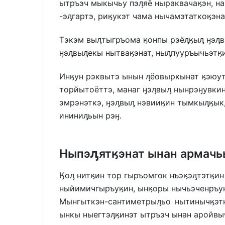
ытръэч мыкычьу пэԓяё ныраквачаӄэн, н
-эԓгартэ, риӄукэт чама нычамэтаткоӄэна
Тэкэм выԓтыгръома ӄонпы рэёԓӄыԓ ӈэԓв
ӈэԓвыԓекы нытваӄэнат, ныԓпууръычьэтӄи
Инӄун рэквытэ ынын ԓёовыркынат ӄэюут
торйытоёттэ, манаг ӈэԓвыԓ нынрэӈувкин
эмрэнэткэ, ӈэԓвыԓ нэвииӄин тымкыԓӄык,
ининиԓьын рэӈ.
Ныпэԓятӄэнат ынан армачь
Ӄоԓ нитӄин тор гыръомгок нъэӄэԓтэтӄи
ныйимичгыръуӄин, ынӄоры нычьэченръуӄ
Мынгыткэн-сантиметрыԓьо нытинычӄэтӄ
ынкы ныегтэԓӄинэт ытръэч ынан аройвыч