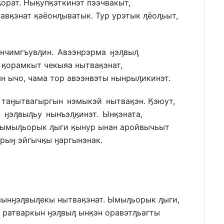
орат. Ныӄупӄэткинэт пээчвакыт,
авӄэнат ӄаёонԓыватык. Тур урэтык ԓёоԓьыт,
энчимгъувԓин. Авээнрэрма ӈэԓвыԓ
 ӄорамкыт чекыяа нытваӄэнат,
н ычо, чама тор авээнвэты нынрыԓикинэт.
таӈытвагыргын нэмыкэй нытваӄэн. Ӄэюут,
 ӈэԓвыԓьу нынъэԓӄинэт. Ынӄэната,
т ымыԓьорык ԓыги ӄынур ынан аройвычьыт
рыӈ эйгычӄы ӈаргынэнак.
ынӈэԓвыԓекы нытваӄэнат. Ымыԓьорык ԓыги,
 ратваркын ӈэԓвыԓ ынӄэн оравэтԓьагты