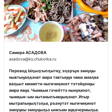
Самира АСАДОВА
asadova@ks.chukotka.ru
Перевод Ыӆыӆгыпӆытку, эӆеръук эмнуӈы
нывтыӈаӆӄэнат амра тавтыӈӈа чама амаӆва
ваӆьыт мимигти ныгичиӄинэт тэтэйӈэнӈы
амра яаӈа. Чымӄык гэчеёттэ нынуӄинэт,
чымӄык-ым нытаныпъавӈыӄэнат. Игыр
мытрапыӈыӆтэӆьа, ръэнутэт ныгичиӄинэт
эмнуӈкы эмнуӈыӆьэ ынкъам аӈӄачормыӆьа.