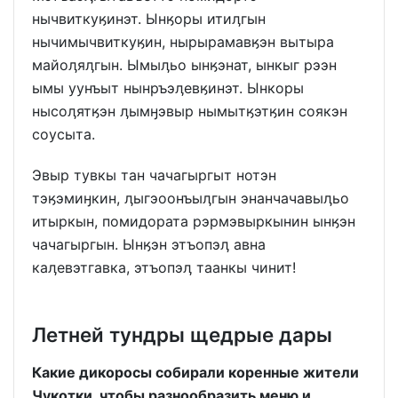
нычвиткуӄинэт. Ынӄоры итиӆгын
нычимычвиткуӄин, нырырамавӄэн вытыра
майоӆяӆгын. Ымыӆьо ынӄэнат, ынкыг рээн
ымы уунъыт нынръэӆевӄинэт. Ынкоры
нысоӆятӄэн ӆымӈэвыр нымытӄэтӄин соякэн
соусыта.
Эвыр тувкы тан чачагыргыт нотэн
тэӄэмиӈкин, ӆыгэоонъыӆгын энанчачавыӆьо
итыркын, помидората рэрмэвыркынин ынӄэн
чачагыргын. Ынӄэн этъопэӆ авна
каӆевэтгавка, этъопэӆ таанкы чинит!
Летней тундры щедрые дары
Какие дикоросы собирали коренные жители
Чукотки, чтобы разнообразить меню и