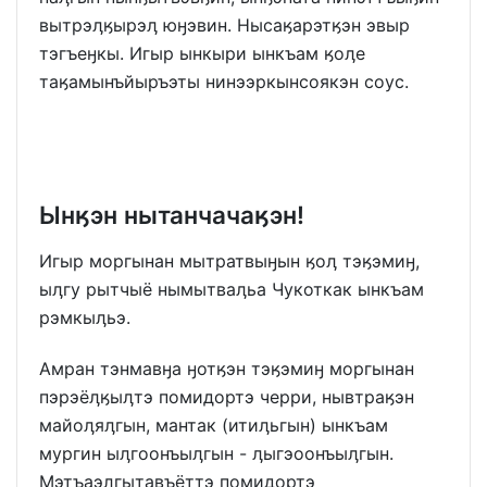
вытрэӆӄырэӆ юӈэвин. Нысаӄарэтӄэн эвыр
тэгъеӈкы. Игыр ынкыри ынкъам ӄоӆе
таӄамынъйыръэты нинээркынсоякэн соус.
Ынӄэн нытанчачаӄэн!
Игыр моргынан мытратвыӈын ӄоӆ тэӄэмиӈ,
ыӆгу рытчыё нымытваӆьа Чукоткак ынкъам
рэмкыӆьэ.
Амран тэнмавӈа ӈотӄэн тэӄэмиӈ моргынан
пэрэёӆӄыӆтэ помидортэ черри, нывтраӄэн
майоӆяӆгын, мантак (итиӆьгын) ынкъам
мургин ыӆгоонъыӆгын - ӆыгэоонъыӆгын.
Мэтъаэӆгытавъёттэ помидортэ