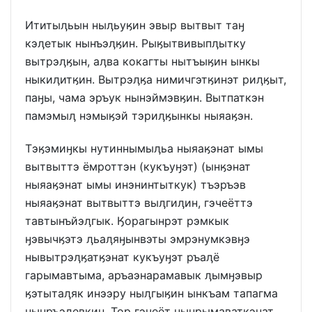
Ититыӆьын ныӆьуӄин эвыр вытвыт таӈ
кэӆетык нынъэӆӄин. Рыӄытвивыпӆытку
вытрэӆӄын, аӆва кокагты нытъыӄин ынкы
ныкиӆитӄин. Вытрэӆӄа нимичгэтӄинэт риӆӄыт,
паӈы, чама эръук нынэймэвӄин. Вытпаткэн
памэмыӆ нэмыӄэй тэриӆӄынкы ныяаӄэн.
Тэӄэмиӈкы нутиннымыӆьа ныяаӄэнат ымы
вытвыттэ ёмроттэн (кукъуӈэт) (ынӄэнат
ныяаӄэнат ымы инэнинтыткук) тъэръэв
ныяаӄэнат вытвыттэ выӆгиӆин, гэчеёттэ
тавтынъйэӆгык. Ӄорагынрэт рэмкык
ӈэвычӄэтэ ӆьаӆяӈынвэты эмрэнумкэвӈэ
нывытрэӆӄатӄэнат кукъуӈэт ръаӆё
гарымавтыма, аръаэнарамавык ӆымӈэвыр
ӄэтытаӆяк инээру ныӆгыӄин ынкъам тапагма
нынръэӆевӄин. Тор гэчеёт нынрымаватӄэнат