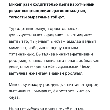
Ынкыг рээн кэӆигитэӆьэ ӆыги нэрэтчыӈын
рэӄыг нынръэӆевӄин ӆыгэоонъыӆгын,
тагногты эмрэтчыӈэ тэйӈэт.
Тур эӆетвык эмнуӈ торвытээнэнэк,
ӈэвычӄэтти нывтыӈаӆӄэнат - ныгичиӄинэт
вытвыттэ, тыӈэчьыт ынкъам амаӆва ваӆьыт
мимигыт, яаёӆӄыӆтэ эӈэӈу ынкъам
тэтэйӈэнӈык. Вытъянва нинэнтэӈытвивӄин
рооӆӄыӆ, ынанкэн ынӄэната нэнанаройвавӄэн
увик, нымытваӆьэн эйгычӄынымык. Чама,
вытъянва нэнантанчачавӄэн рооӆӄыӆ.
Мыкычьу инээру рооӆӄыӆык нитӄинэт ӈыроӄ
вытъянвыт- рымавыт, ёмроттоот ынкъам
юӈэв.
Ынан ытъыёчакэн ӄонпы гэчеё вытъян