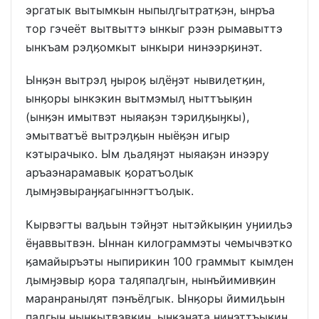
эргатык вытымкын ныпыӆгытратӄэн, ынръа
тор гэчеёт вытвыттэ ынкыг рээн рымавыттэ
ынкъам рэӆӄомкыт ынкыри нинээрӄинэт.
Ынӄэн вытрэӆ ӈыроӄ ыӆёӈэт нывиӆетӄин,
ынӄоры ынкэкин вытмэмыӆ ныттъыӄин
(ынӄэн имытвэт ныяаӄэн тэриӆӄыӈкы),
эмытватъё вытрэӆӄын ныёӄэн игыр
кэтырачыко. Ым ӆьаӆяӈэт ныяаӄэн инээру
аръаэнарамавык ӄоратъоӆык
ӆымӈэвыраӈӄагыннэгтъоӆык.
Кырвэгты ваӆьын тэйӈэт нытэйкыӄин уӈииӆьэ
ёӈаввытвэн. Ыннан килограммэты чемычвэтко
ӄамайыръэты ныпирикин 100 граммыт кымӆен
ӆымӈэвыр ӄора таӆяпаӆгын, нынъйимивӄин
маранраныӆят пэнъёӆгык. Ынӄоры йимиӆьын
паӆгын нынӄытвэвӄин, ынӄэната нинэттъыӄин