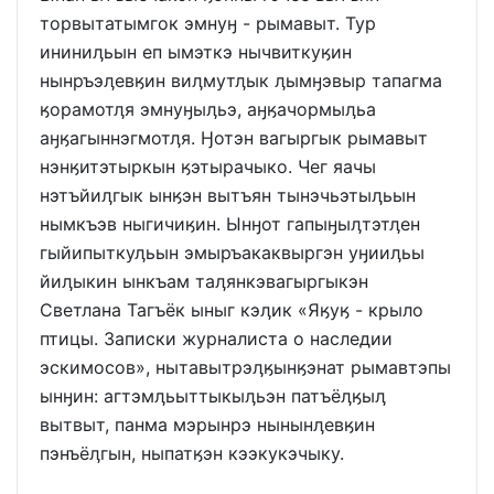
торвытатымгок эмнуӈ - рымавыт. Тур
ининиӆьын еп ымэткэ нычвиткуӄин
нынръэӆевӄин виӆмутӆык ӆымӈэвыр тапагма
ӄорамотӆя эмнуӈыӆьэ, аӈӄачормыӆьа
аӈӄагыннэгмотӆя. Ӈотэн вагыргык рымавыт
нэнӄитэтыркын ӄэтырачыко. Чег яачы
нэтъйиӆгык ынӄэн вытъян тынэчьэтыӆьын
нымкъэв ныгичиӄин. Ынӈот гапыӈыӆтэтӆен
гыйипыткуӆьын эмыръакаквыргэн уӈииӆьы
йиӆыкин ынкъам таӆянкэвагыргыкэн
Светлана Тагъёк ыныг кэӆик «Яӄуӄ - крыло
птицы. Записки журналиста о наследии
эскимосов», нытавытрэӆӄынӄэнат рымавтэпы
ынӈин: агтэмӆьыттыкыӆьэн патъёӆӄыӆ
вытвыт, панма мэрынрэ нынынӆевӄин
пэнъёӆгын, ныпатӄэн кээкукэчыку.