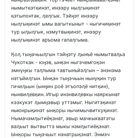
нымытӄэтӄинэт, инээру ныӆгыӄинэт
ӄэтыпонтак, ӆеӆгык. Тэйӈэт инээру
ныӆгыӄинэт ымы вагыткыныт - ныгичиӄинэт
тур ыӆыӆгык, нэмутвыӄинэт, инээру
ныӆгыӄинэт аръома гапаӆгыма.
Ӄоӆ тыӈачьыӆгын тэйӈэту ӆынъё нымытваӆьа
Чукоткак - юӈэв, ынӄэн ныгэчемгоӄэн
эмнуӈкы таӆпыма тавтынъйэӆгын – энэнэма
нэтъйиӆгын. Ынӄэн тыӈэчьын нынуӄин тур
гичиӆьын (ынӈин роё этъопэӆё нитӄин),
нынвиӆевӄин. Игыр инэнвиӆевкы наяркынат
кээкукэт ӆымӈэвыр уттэмыг. Ныгитэӄинэт
ныюнрыӄинэт ынӄоры нычимычвиткуӄинэт.
Нымачэмӆытиёӄэнат, эвыр мачкыкватэты
ваӆьыт вытвыттэ мыкы нэмӆытиёӄэнат.
Ынӄоры тыӈэчьыт нэнатрыӄэнат. Энмэч