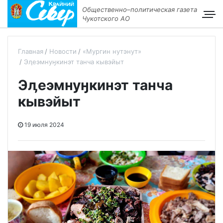
Общественно–политическая газета
Чукотского АО
Главная
Новости
«Мургин нутэнут»
Эӆеэмнуӈкинэт танча кывэйыт
Эӆеэмнуӈкинэт танча
кывэйыт
19 июля 2024