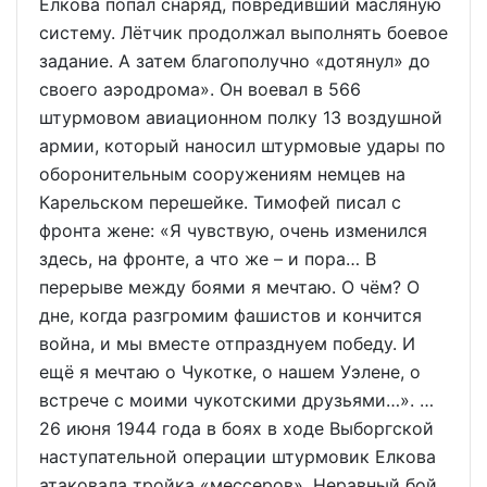
Елкова попал снаряд, повредивший масляную
систему. Лётчик продолжал выполнять боевое
задание. А затем благополучно «дотянул» до
своего аэродрома». Он воевал в 566
штурмовом авиационном полку 13 воздушной
армии, который наносил штурмовые удары по
оборонительным сооружениям немцев на
Карельском перешейке. Тимофей писал с
фронта жене: «Я чувствую, очень изменился
здесь, на фронте, а что же – и пора… В
перерыве между боями я мечтаю. О чём? О
дне, когда разгромим фашистов и кончится
война, и мы вместе отпразднуем победу. И
ещё я мечтаю о Чукотке, о нашем Уэлене, о
встрече с моими чукотскими друзьями…». …
26 июня 1944 года в боях в ходе Выборгской
наступательной операции штурмовик Елкова
атаковала тройка «мессеров». Неравный бой