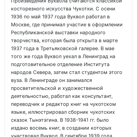
Произведения Вуквола считаются классикой
косторезного искусства Чукотки. С осени
1936 по май 1937 года Вуквол работал в
Москве, где принимал участие в оформлении
Республиканской выставки народного
творчества, которая была открыта в марте
1937 года в Третьяковской галерее. В мае
того же года Вуквол уехал в Ленинград на
подготовительное отделение Института
народов Севера, затем стал студентом этого
вуза. В Ленинграде он занимался
просветительской и художественной
деятельностью, работал как консультант,
переводчик и редактор книг на чукотском
языке, иллюстрировал сборник чукотских
сказок Тынэтэгина. В 1938-1941 гг. было
издано восемь книг, в создании которых
участвовал Вуквол. В сентябре 1939 года