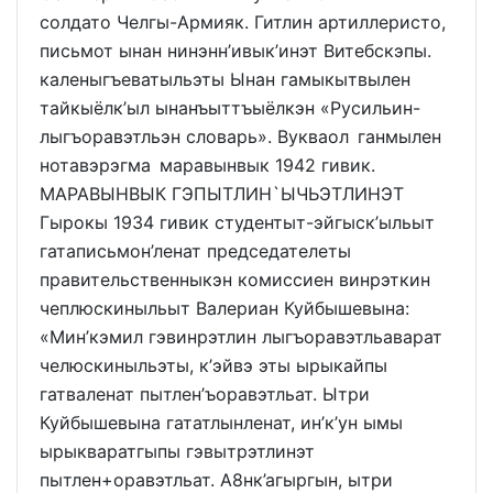
солдато Челгы-Армияк. Гитлин артиллеристо,
письмот ынан нинэнн’ивык’инэт Витебскэпы.
каленыгъеватыльэты Ынан гамыкытвылен
тайкыёлк’ыл ынанъыттъыёлкэн «Русильин-
лыгъоравэтльэн словарь». Вукваол ганмылен
нотавэрэгма маравынвык 1942 гивик.
МАРАВЫНВЫК ГЭПЫТЛИН`ЫЧЬЭТЛИНЭТ
Гырокы 1934 гивик студентыт-эйгыск’ыльыт
гатаписьмон’ленат председателеты
правительственныкэн комиссиен винрэткин
чеплюскиныльыт Валериан Куйбышевына:
«Мин’кэмил гэвинрэтлин лыгъоравэтльаварат
челюскиныльэты, к’эйвэ эты ырыкайпы
гатваленат пытлен’ъоравэтльат. Ытри
Куйбышевына гататлынленат, ин’к’ун ымы
ырыкваратгыпы гэвытрэтлинэт
пытлен+оравэтльат. А8нк’агыргын, ытри