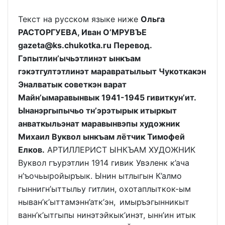
Текст на русском языке ниже
Ольга
РАСТОРГУЕВА, Иван О’МРУВЪЕ
gazeta@ks.chukotka.ru Перевод.
Гэпытлин’ычьэтлинэт ынкъам
гэкэтгултэтлинэт маравратыльыт Чукоткакэн
Эналватык советкэн варат
Майн’ымаравынвык 1941-1945 гивиткун’ит.
Ынанэргыпычьо тн’эрэтырык итыркыт
анваткыльэнат маравынвэпы художник
Михаил Вуквол ынкъам лётчик Тимофей
Елков.
АРТИЛЛЕРИСТ ЫНКЪАМ ХУДОЖНИК
Вуквол гъурэтлин 1914 гивик Увэленк к’ача
н’ъочьыройыръык. Ынин ытлыгын К’алмо
гыннигн’ыттыльу гитлин, охотаплыткок-ым
ныван’к’ыттамэнн’атк’эн, имыръэгынникыт
ванн’к’ытгыпы нинэтэйкык’инэт, ынн’ин итык