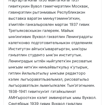
Н’аргартагнэпы 1936 майтагнэты 1937
гивиткукин Вувол гэмигчирэтлин Москвак,
гэвинрэтлин рытэнмавык Республикакэн
выставка варатэн минъутэминн’эткин,
э’митлён ганкалыровлен мартак 1937 гивик
Третьяковскыкэн галереяк. Майык
ынн’ингивик Вуквол гэквэтлин Ленинградэты
калетконво подготовительныкэн отделенияк
Институтэн айгыск’ываратыргэн, ынк’оры
гэнъэтлин студенто ынк’эн институтык.
Ленинградык ытлён ныйгулетк’ин рисоватык
ынкъам нитк’ин нинъэйвыткульу к’утырык,
гитлин йилыльэтыльу ынкъам редакторо
кэлик лыгъоравэтльаелымэл, рисоватыльо
лыгъоравэтльэн лымн’ылкалек Тын’этэгнынин.
1938-1941 гивиткун’ит гэтэйкылинэт
АМН’ырооткэн кэлит эмвинрэтык ымы Вуквол.
Сентябрык 1939 гивик Вуквол гэнътлин