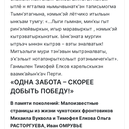
ытлё н ягталма нымычвынатк’эн таписьмогма
Тымн’этагнына, нэмык’эй лётчико итыльын
ынкъам тумгу: «…Лыги гымнан, мин’кы гыт
рин’элейвыркын, игыр маравыркыт , нэмык’эй
кытрэватыркынэтык. Ынк’эната мургин
ытръэч ыннэн кытрэв – вэты эналватык!
Митъэлыги мури тэн’эвын мытрэналваты,
э’к’эльыт нотапэнрыткольыт рэтэнымчегн’ыт».
Ганмылен Тимофей Елков карельскыкэн
ваамк’айын’к’ач Перти.
«ОДНА ЗАБОТА – СКОРЕЕ
ДОБЫТЬ ПОБЕДУ!»
В памяти поколений: Малоизвестные
страницы из жизни чукотских фронтовиков
Михаила Вуквола и Тимофея Елкова Ольга
РАСТОРГУЕВА, Иван ОМРУВЬЕ