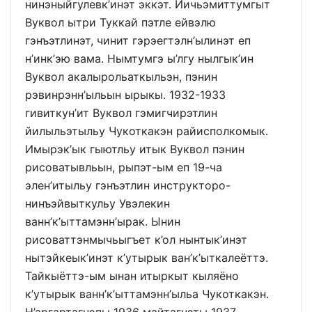
нинэныйгулевк’инэт эккэт. Йичьэмиттумгыт
Вуквол ытри Туккай пэтле ейвэлю
гэнъэтлинэт, чинит гэрэегтэлн’ылинэт еп
н’инк’эю вама. Нымтумгэ ы’лгу нылгык’ин
Вуквол акалырольаткыльэн, пэнин
рэвинрэнн’ыльын ырыкы. 1932-1933
гивиткун’ит Вуквол гэмигчирэтлин
йилыльэтыльу Чукоткакэн райисполкомык.
Имырэк’ык гыютльу итык Вуквол пэнин
рисоватывльын, рыпэт-ым еп 19-ча
элен’итыльу гэнъэтлин инструкторо-
нинъэйвыткульу Увэлекин
ванн’к’ыттамэнн’ырак. Ынин
рисоваттэнмычьыгъет к’ол нынтык’инэт
нытэйкеык’инэт к’утырык ван’к’ыткалеёттэ.
Тайкыёттэ-ым ынан итыркыт кыляёно
к’утырык ванн’к’ыттамэнн’ыльа Чукоткакэн.