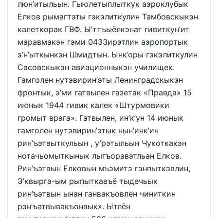
люн’итыльын. Гыюлетыплыткук аэроклубык
Елков рымагтэты гэкэлиткулин Тамбовскыкэн
калеткорак ГВФ. Ы’ттъыёлкэнат гивиткун’ит
маравмакэн гэми 0433ирэтлин аэропортык
э’н’ыткынкэн Шмидтын. Ынк’оры гэкэлиткулин
Сасовскыкэн авиационныкэн училищек.
Гамголен нутэвирин’эты Ленинградскыкэн
фронтык, э’ми гатвылен газетак «Правда» 15
июнык 1944 гивик калек «Штурмовики
громыт врага». Гатвылен, ин’к’ун 14 июнык
гамголен нутэвирин’этык нын’инк’ин
рин’ъэтвыткульын , у’рэтыльын Чукоткакэн
нотачьомыткынык лыгъоравэтльан Елков.
Рин’ъэтвын Елковын мъэмитэ гэнпыткэвлин,
Э’квырга-ым рыпыткавъё тыдечьык
рин’ъэтвын ынан ганвакъовлен чиниткин
рэн’ъатвывакъонвык». Ытлён