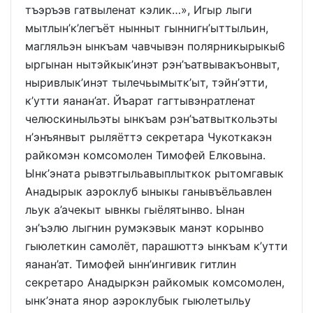
тъэръэв гатвыленат кэлик…», Игыр лыги
мытлын’к’легъёт нынныт гыннигн’ыттыльин,
магляльэн ынкъам чавчывэн полярникырыкы6
ыргынан нытэйкык’инэт рэн’ъатвывакъонвыт,
ныривлык’инэт тылечьымытк’ыт, тэйн’этти,
к’утти яанан’ат. Йъарат гагтывэнратленат
челюскиныльэты ынкъам рэн’ъатвыткольэты
н’энъянвыт рыляёттэ секретара Чукоткакэн
райкомэн комсомолен Тимофей Елковына.
Ынк’эната рывэтгыльавыплыткок рытомгавык
Анадырык аэроклуб ыныкы ганывъёльавлен
льук а’ачекыт ывнкы гыёлятынво. Ынан
эн’ъэлю лыгнин румэкэвык манэт корынво
гыюлеткин самолёт, парашюттэ ынкъам к’утти
яанан’ат. Тимофей ынн’ингивик гитлин
секретаро Анадыркэн райкомык комсомолен,
ынк’эната янор аэроклубык гыюлетыльу