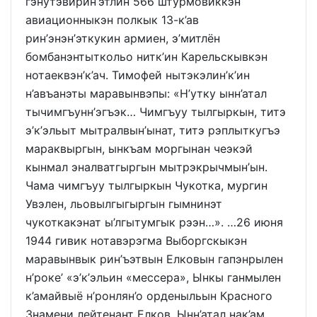
гэнутэвирин’этлин 566 штурмовиккэн
авиационныкэн полкык 13-к’ав
рин’энэн’эткукин армиен, э’митлён
бомбанэнтыткольо нитк’ин Карельскывкэн
нотаеквэн’к’ач. Тимофей нытэкэлин’к’ин
н’авъанэты маравынвэпы: «Н’утку ынн’атал
тычимгъунн’эгъэк… Чимгъуу тылгыркын, титэ
э’к’эльыт мытралвын’ынат, титэ рэплыткугъэ
мараквыргын, ынкъам моргынан чеэкэй
кынмал эналватгыргын мытрэкрычмын’ын.
Чама чимгъуу тылгыркын Чукотка, мургин
Увэлен, льовылгыгыргын гымнинэт
чукоткакэнат ы’лгытумгык рээн…». …26 июня
1944 гивик нотавэрэгма Выборгскыкэн
маравынвык рин’ъэтвын Елковын гапэнрылен
н’роке’ «э’к’эльин «мессера», Ынкы ганмылен
к’амайвыё н’ронлян’о орденыльын Красного
Знамени лейтенант Елков. Ынн’атал нак’ам