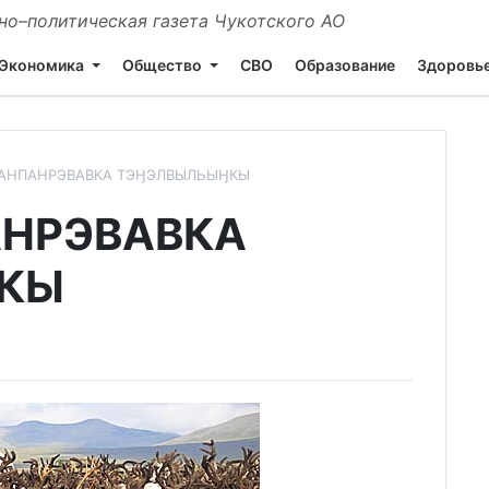
о–политическая газета Чукотского АО
Экономика
Общество
СВО
Образование
Здоровь
НАНПАНРЭВАВКА ТЭӇЭЛВЫЛЬЫӇКЫ
АНРЭВАВКА
КЫ