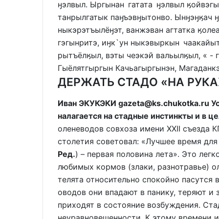
ӈэлвыл. Ыргынан гатата ӈэлвыл ӄойвэгы
танрылгатык паӈъэвӈытонво. Ынӈэӈӄач 
ныкэрэтъылёӈэт, ванжэван агтатка ӄоле
гэгынритэ, иӈк`ун ныкэвыркын чаакайы
рытъёлӄыл, вэты чеэкэй вальылӄыл, « - 
Гыёлятгыргын Качьагыргынэн, Магаданкэ
ДЕРЖАТЬ СТАДО «НА РУКА
Иван ЭКУКЭКИ gazeta@ks.chukotka.ru У
налагается на стадные инстинкты и в ц
оленеводов совхоза имени XXII съезда 
столетия советовал: «Лучшее время для
Ред.
) – первая половина лета». Это лег
любимых кормов (злаки, разнотравье) о
телята относительно спокойно пасутся 
оводов они впадают в панику, теряют и 
приходят в состояние возбуждения. Ст
неуравновешенности. К этому времени и