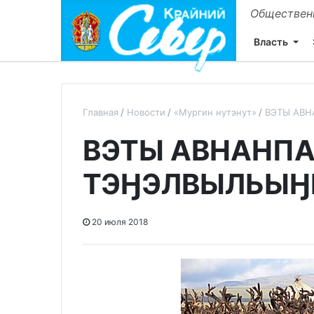
Общественн
Власть
Главная
Новости
«Мургин нутэнут»
ВЭТЫ АВ
ВЭТЫ АВНАНП
ТЭӇЭЛВЫЛЬЫӇ
20 июля 2018