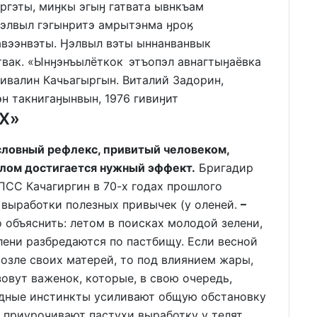
ргэты, миӈкы эгыӈ гатвата ывнкъам
ӈэлвыл гэгынритэ амрытэнма ӈроӄ
авээнвэты. Ӈэлвыл вэты ыннанванвык
твак. «Ынӈэнъылёткок этъопэл авнагтыӈаёвка
гивалин Качьагыргын. Виталий Задорин,
н такнигаӈынвын, 1976 гивиӈит
Х»
словный рефлекс, привитый человеком,
елом достигается нужный эффект.
Бригадир
КПСС Качагиргин в 70-х годах прошлого
 выработки полезных привычек (у оленей.
–
ко объяснить: летом в поисках молодой зелени,
лени разбредаются по пастбищу. Если весной
возле своих матерей, то под влиянием жары,
зовут важенок, которые, в свою очередь,
адные инстинкты усиливают общую обстановку
 приурочивают пастухи выработку у телят