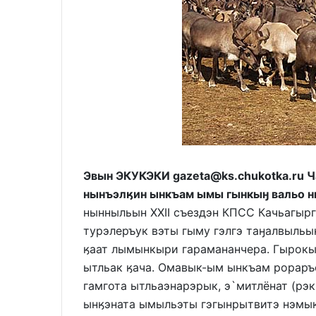
Эвын ЭКУКЭКИ gazeta@ks.chukotka.ru 
нынъэлӄин ынкъам ымы гынкыӈ вальо н
нынныльын XXII съездэн КПСС Качьагырг
турэлеръук вэты гыму гэлгэ таӈалвыльы
ӄаат лымынкыри гарамананчера. Гырокы
ытльак ӄача. Омавык-ым ынкъам рораръ
гамгота ытльаэнарэрык, э`митлёнат (рэ
ынӄэната ымыльэты гэгынрытвитэ нэмы