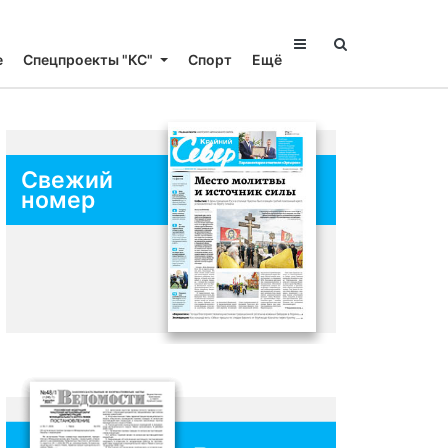
е
Спецпроекты "КС"
Спорт
Ещё
Свежий
номер