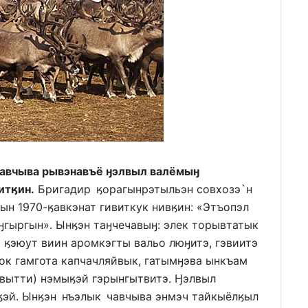
Чавчыва рывэнавъё ӈэлвыл валёмыӈ
итӄин.
Бригадир ӄорагынрэтыльэн совхозэ`н
ын 1970-ӄавкэнат гивиткук нивӄин: «Этъопэл
ӈгыргын». Ынӄэн таӈчечавыӈ: элек торывтатык
 ӄэюут виин аромкэгты вальо люӈитэ, гэвиитэ
ок гамгота капчачляйвык, гатымӈэва ынкъам
квытти) нэмыӄэй гэрынгытвитэ. Ӈэлвыл
ӄэй. Ынӄэн нъэлык чавчыва энмэч тайкыёлӄыл