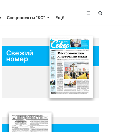
е
Спецпроекты "КС"
Ещё
Свежий
номер