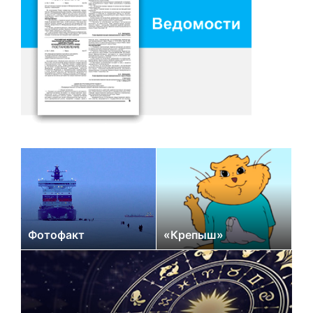
Фотофакт
«Крепыш»