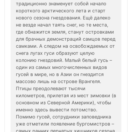
традиционно знаменует собой начало
короткого арктического лета и старт
нового сезона гнездования. Ещё далеко
не везде начал таять снег, но те места,
где обнажится земля, станут островками
для брачных демонстраций самцов перед
самками. А следом на освобождаемых от
снега лугах гуси образуют целую
колонию гнездовий. Малый белый гусь –
один из самых многочисленных видов
гусей в мире, но в Азии он гнездится
массово лишь на острове Врангеля.
Птицы преодолевают тысячи
километров, прилетая из мест зимовки (в
основном из Северной Америки), чтобы
именно здесь вывести потомство.
Помимо гусей, сотрудники заповедника
уже отметили появление бургомистров –
самых ранних пернатых хищников сезона.