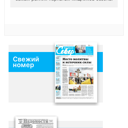
Свежий
номер