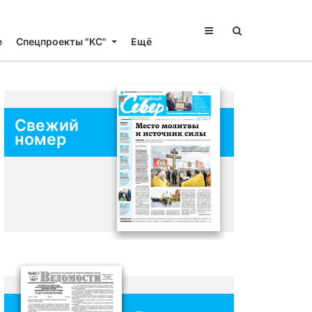
е
Спецпроекты "КС"
Ещё
Свежий
номер