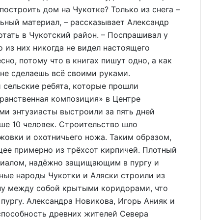
построить дом на Чукотке? Только из снега –
ьный материал, – рассказывает Александр
тать в Чукотский район. – Поспрашивал у
о из них никогда не видел настоящего
сно, потому что в книгах пишут одно, а как
 не сделаешь всё своими руками.
 сельские ребята, которые прошли
ранственная композиция» в Центре
ми энтузиасты выстроили за пять дней
ше 10 человек. Строительство шло
овки и охотничьего ножа. Таким образом,
щее примерно из трёхсот кирпичей. Плотный
риалом, надёжно защищающим в пургу и
ные народы Чукотки и Аляски строили из
глу между собой крытыми коридорами, что
в пургу. Александра Новикова, Игорь Анияк и
способность древних жителей Севера