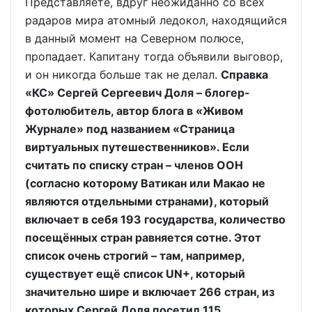
Представляете, вдруг неожиданно со всех
радаров мира атомный ледокол, находящийся
в данный момент на Северном полюсе,
пропадает. Капитану тогда объявили выговор,
и он никогда больше так не делал.
Справка
«КС» Сергей Сергеевич Доля – блогер-
фотолюбитель, автор блога в «Живом
Журнале» под названием «Страница
виртуальных путешественников». Если
считать по списку стран – членов ООН
(согласно которому Ватикан или Макао не
являются отдельными странами), который
включает в себя 193 государства, количество
посещённых стран равняется сотне. Этот
список очень строгий – там, например,
существует ещё список UN+, который
значительно шире и включает 266 стран, из
которых Сергей Доля посетил 115.