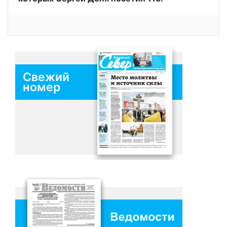
Свежий
номер