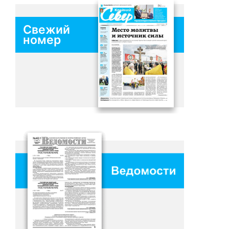
Свежий
номер