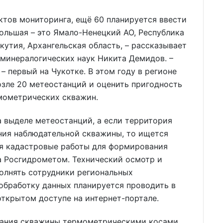
нктов мониторинга, ещё 60 планируется ввести
большая – это Ямало-Ненецкий АО, Республика
кутия, Архангельская область, – рассказывает
-минералогических наук Никита Демидов. –
– первый на Чукотке. В этом году в регионе
озле 20 метеостанций и оценить пригодность
мометрических скважин.
а выделе метеостанций, а если территория
ния наблюдательной скважины, то ищется
ся кадастровые работы для формирования
за Росгидрометом. Технический осмотр и
олнять сотрудники региональных
обработку данных планируется проводить в
открытом доступе на интернет-портале.
вания скважины термометрическими косами