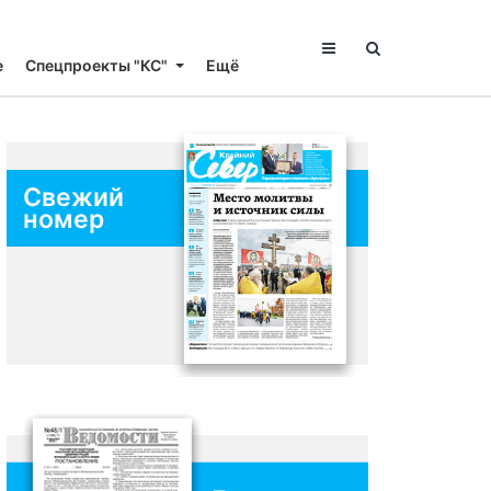
е
Спецпроекты "КС"
Ещё
Свежий
номер