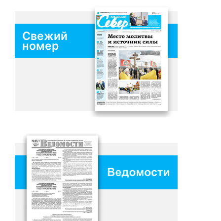
Свежий
номер