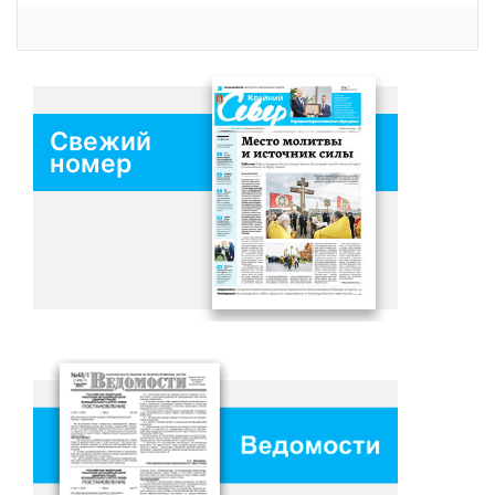
Свежий
номер