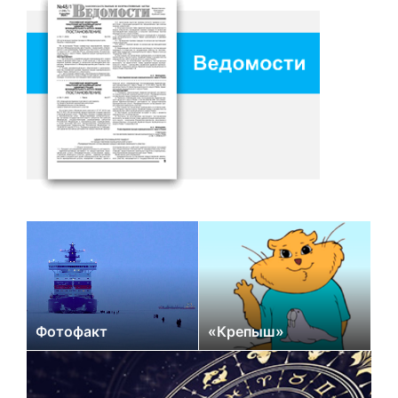
Фотофакт
«Крепыш»