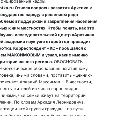
ифицированные кадры.
tka.ru Отнеся вопросы развития Арктики к
государство наряду с решением ряда
роблемой поддержки и закрепления населения
ых к ним местностях. Чтобы понять, как это
Научно-исследовательский центр «Арктика»
й академии наук уже второй год проводит
котки. Корреспондент «КС» пообщался с
ием МАКСИМОВЫМ и узнал, какие именно
рритории нашего региона.
ОБОСНОВАТЬ
-биологическое обоснование негативному
овека, иными словами, поставить «ценник»
оясняет Аркадий Максимов. – В частности,
о есть жителей из числа европеоидов,
жчинами, чьи семьи живут на территории
лении. По словам Аркадия Леонидовича,
аптации этой группы граждан – по пути
и собственным путём. – Если существуют