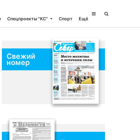
е
Спецпроекты "КС"
Спорт
Ещё
Свежий
номер