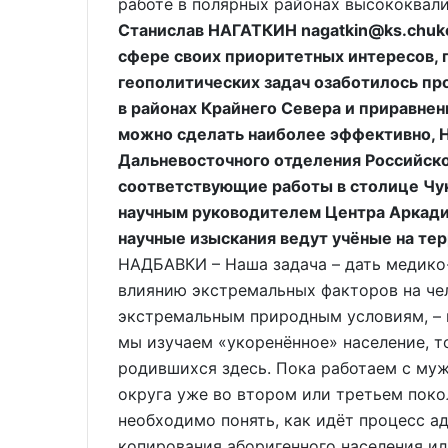
работе в полярных районах высококвал
Станислав НАГАТКИН nagatkin@ks.chuko
сфере своих приоритетных интересов, 
геополитических задач озаботилось п
в районах Крайнего Севера и приравненн
можно сделать наиболее эффективно, 
Дальневосточного отделения Российско
соответствующие работы в столице Чу
научным руководителем Центра Аркад
научные изыскания ведут учёные на те
НАДБАВКИ – Наша задача – дать медико
влиянию экстремальных факторов на чел
экстремальным природным условиям, – п
мы изучаем «укоренённое» население, т
родившихся здесь. Пока работаем с му
округа уже во втором или третьем поко
необходимо понять, как идёт процесс ад
копирования аборигенного населения ил