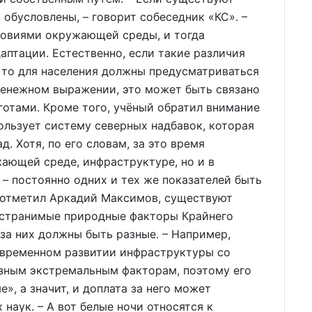
 обусловлены, – говорит собеседник «КС». –
ловиями окружающей среды, и тогда
аптации. Естественно, если такие различия
 то для населения должны предусматриваться
денежном выражении, это может быть связано
готами. Кроме того, учёный обратил внимание
пользует систему северных надбавок, которая
д. Хотя, по его словам, за это время
ающей среде, инфраструктуре, но и в
– постоянно одних и тех же показателей быть
отметил Аркадий Максимов, существуют
еустранимые природные факторы Крайнего
 за них должны быть разные. – Например,
овременном развитии инфраструктуры со
ёзным экстремальным факторам, поэтому его
», а значит, и доплата за него может
 наук. – А вот белые ночи относятся к