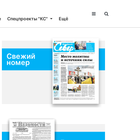
е
Спецпроекты "КС"
Ещё
Свежий
номер