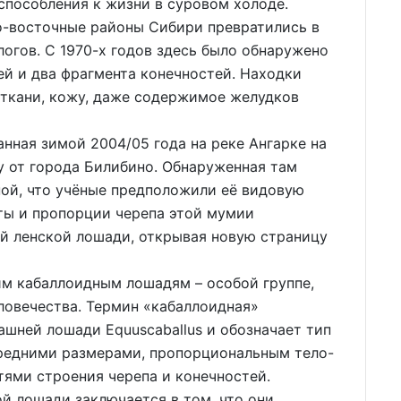
способления к жизни в суровом холоде.
о-восточные районы Сибири превратились в
огов. С 1970-х годов здесь было обнаружено
й и два фрагмента конечностей. Находки
е ткани, кожу, даже содержимое желудков
анная зимой 2004/05 года на реке Ангарке на
ду от города Билибино. Обнаруженная там
ной, что учёные предположили её видовую
ты и пропорции черепа этой мумии
ой ленской лошади, открывая новую страницу
им кабаллоидным лошадям – особой группе,
ловечества. Термин «кабаллоидная»
ашней лошади Equuscaballus и обозначает тип
редними размерами, пропорциональным тело-
ями строения черепа и конечностей.
й лошади заключается в том, что они