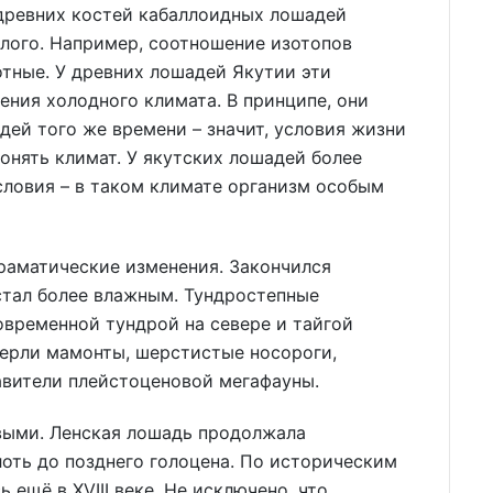
древних костей кабаллоидных лошадей
ого. Например, соотношение изотопов
отные. У древних лошадей Якутии эти
тения холодного климата. В принципе, они
ей того же времени – значит, условия жизни
онять климат. У якутских лошадей более
словия – в таком климате организм особым
драматические изменения. Закончился
стал более влажным. Тундростепные
овременной тундрой на севере и тайгой
ерли мамонты, шерстистые носороги,
авители плейстоценовой мегафауны.
выми. Ленская лошадь продолжала
оть до позднего голоцена. По историческим
 ещё в XVIII веке. Не исключено, что