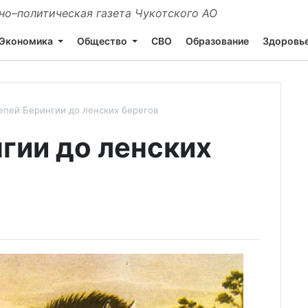
о–политическая газета Чукотского АО
Экономика
Общество
СВО
Образование
Здоровь
епей Берингии до ленских берегов
гии до ленских