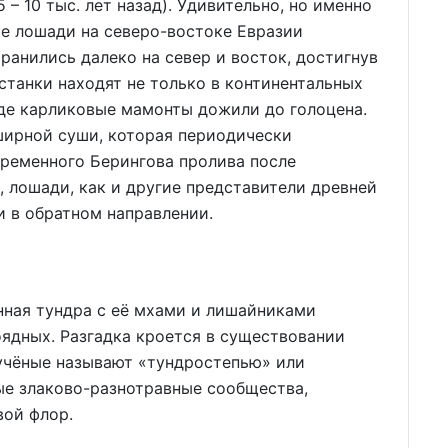
– 10 тыс. лет назад). Удивительно, но именно
е лошади на северо-востоке Евразии
ранились далеко на север и восток, достигнув
станки находят не только в континентальных
 где карликовые мамонты дожили до голоцена.
ширной суши, которая периодически
временного Берингова пролива после
, лошади, как и другие представители древней
и в обратном направлении.
нная тундра с её мхами и лишайниками
ядных. Разгадка кроется в существовании
 учёные называют «тундростепью» или
ые злаково-разнотравные сообщества,
вой флор.