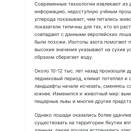
Современные технологии извлекают из 
информацию, недоступную учёным прошл
углерода показывает, чем питались жив
показатели типичны для тех, кто ел рас
совпадают с данными европейских лошад
были похожи. Изотопы азота помогают п
высокие значения указывают на сухие у
образом сберегает воду.
Около 10-12 тыс. лет назад произошли 
ледниковый период, климат потеплел и 
ландшафты начали исчезать, сменяясь с
южнее. Изменился и животный мир: вым
пещерные львы и многие другие предст
Однако лошади оказались более удачли
существовать на территории Якутии впл
данным, дикие лошади встречались здесь