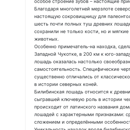
особое строение зубов – настоящие при
Благодаря многолетней мерзлоте север
настоящую сокровищницу для палеонтол
шесть почти полных туш древних лошаде
сохранили не только кости, но и мягки
животных.
Особенно примечатель-на находка, сдел
Западной Чукотке, в 200 км к юго-запа
лошадь оказалась настолько своеобраз
самостоятельность. Специфические чер
существенно отличались от классическ
в истории северных коней.
Билибинская лошадь относится к древн
сыгравшей ключевую роль в истории че
происходит от латинского названия дом
лошадей с характерными признаками: с
сложением и определёнными особенност
Уникальность находок вроде билибинско