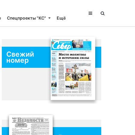
е
Спецпроекты "КС"
Ещё
Свежий
номер