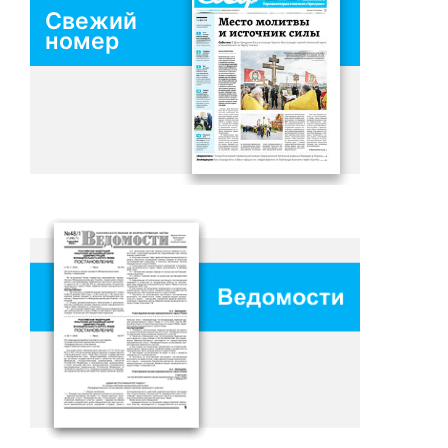
Свежий
номер