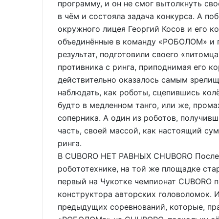
программу, и он не смог вытолкнуть сво
в чём и состояла задача конкурса. А по
окружного лицея Георгий Косов и его к
объединённые в команду «РОБОЛОМ» и 
результат, подготовили своего «питомца
противника с ринга, приподнимая его ко
действительно оказалось самым зрелищн
наблюдать, как роботы, сцепившись кол
будто в медленном танго, или же, прома
соперника. А один из роботов, получи
часть, своей массой, как настоящий сум
ринга.
В CUBORO НЕТ РАВНЫХ CHUBORO После р
робототехнике, на той же площадке ст
первый на Чукотке чемпионат CUBORO п
конструктора авторских головоломок. 
предыдущих соревнований, которые, пра