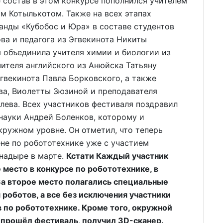
состав в этом конкурсе пополнился учителем
 Котылькотом. Также на всех этапах
анды «Кубобос и Юра» в составе студентов
ва и педагога из Эгвекинота Никиты
 объединила учителя химии и биологии из
ителя английского из Анюйска Татьяну
гвекинота Павла Борковского, а также
ва, Виолетты Зюзиной и преподавателя
лева. Всех участников фестиваля поздравил
науки Андрей Боленков, которому и
кружном уровне. Он отметил, что теперь
не по робототехнике уже с участием
надыре в марте.
Кстати Каждый участник
есто в конкурсе по робототехнике, в
За второе место полагались специальные
роботов, а все без исключения участники
 по робототехнике. Кроме того, окружной
 прошёл фестиваль, получил 3D-сканер.