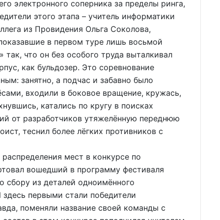
его электронного соперника за пределы ринга,
бедители этого этапа – учитель информатики
оллега из Провидения Ольга Соколова,
показавшие в первом туре лишь восьмой
» так, что он без особого труда выталкивал
рпус, как бульдозер. Это соревнование
ым: занятно, а подчас и забавно было
ёсами, входили в боковое вращение, кружась,
хнувшись, катались по кругу в поисках
вший от разработчиков утяжелённую переднюю
оист, теснил более лёгких противников с
аспределения мест в конкурсе по
артовал вошедший в программу фестиваля
о сбору из деталей одноимённого
И здесь первыми стали победители
вда, поменяли название своей команды с