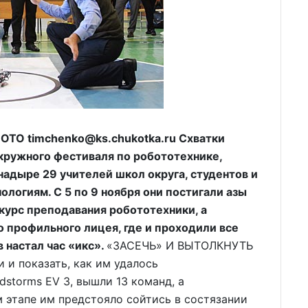
О timchenko@ks.chukotka.ru Схватки
кружного фестиваля по робототехнике,
надыре 29 учителей школ округа, студентов и
логиям. С 5 по 9 ноября они постигали азы
курс преподавания робототехники, а
 профильного лицея, где и проходили все
 настал час «икс».
«ЗАСЕЧЬ» И ВЫТОЛКНУТЬ
и показать, как им удалось
storms EV 3, вышли 13 команд, а
м этапе им предстояло сойтись в состязании