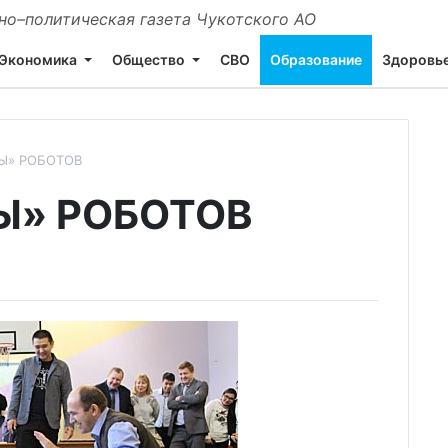
о–политическая газета Чукотского АО
Экономика
Общество
СВО
Образование
Здоровь
Ы» РОБОТОВ
Ы» РОБОТОВ