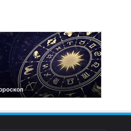
ороскоп