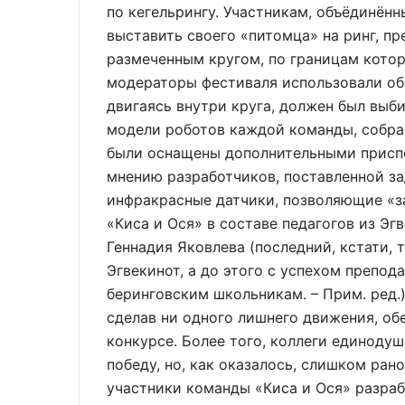
по кегельрингу. Участникам, объёдинённ
выставить своего «питомца» на ринг, п
размеченным кругом, по границам котор
модераторы фестиваля использовали об
двигаясь внутри круга, должен был выби
модели роботов каждой команды, собра
были оснащены дополнительными приспо
мнению разработчиков, поставленной за
инфракрасные датчики, позволяющие «з
«Киса и Ося» в составе педагогов из Э
Геннадия Яковлева (последний, кстати, т
Эгвекинот, а до этого с успехом препо
беринговским школьникам. – Прим. ред.).
сделав ни одного лишнего движения, об
конкурсе. Более того, коллеги единоду
победу, но, как оказалось, слишком ран
участники команды «Киса и Ося» разра