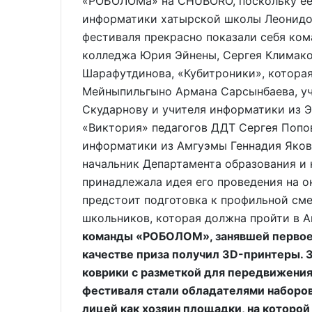
«РОБОЛОМа» на CHUBORO, поскольку её 
информатики хатырской школы Леонидом
фестиваля прекрасно показали себя ком
колледжа Юрия Эйнены, Сергея Климако
Шарафутдинова, «Кубитроники», которая
Мейныпильгыно Армана Сарсынбаева, уч
Скударнову и учителя информатики из Э
«Виктория» педагогов ДДТ Сергея Попо
информатики из Амгуэмы Геннадия Яков
начальник Департамента образования и 
принадлежала идея его проведения на о
предстоит подготовка к профильной сме
школьников, которая должна пройти в А
команды «РОБОЛОМ», занявшей первое м
качестве приза получил 3D-принтеры. 
коврики с разметкой для передвижения 
фестиваля стали обладателями наборов
лицей как хозяин площадки, на которой