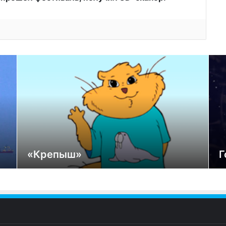
«Крепыш»
Г