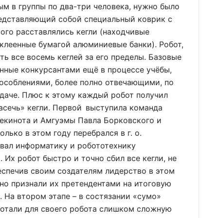
ым в группы по два-три человека, нужно было
редставляющий собой специальный коврик с
ого расставлялись кегли (находчивые
клеенные бумагой алюминиевые банки). Робот,
ть все восемь кеглей за его пределы. Базовые
нные конкурсантами ещё в процессе учёбы,
соблениями, более полно отвечающими, по
даче. Плюс к этому каждый робот получил
асечь» кегли. Первой выступила команда
гвекинота и Амгуэмы Павла Борковского и
олько в этом году перебрался в г. о.
давал информатику и робототехнику
 Их робот быстро и точно сбил все кегли, не
еспечив своим создателям лидерство в этом
шно признали их претендентами на итоговую
о. На втором этапе – в состязании «сумо»
ботали для своего робота слишком сложную