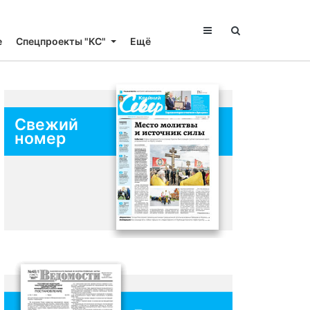
е
Спецпроекты "КС"
Ещё
Свежий
номер