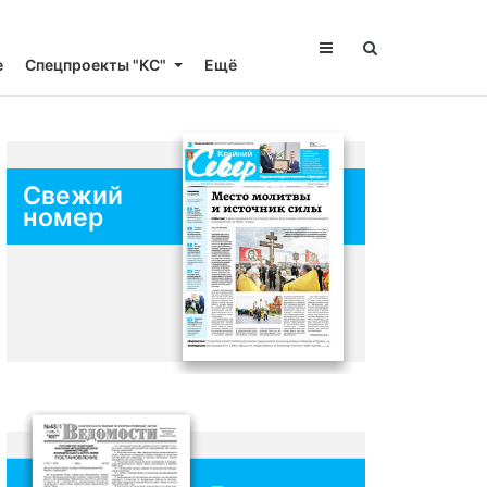
е
Спецпроекты "КС"
Ещё
Свежий
номер