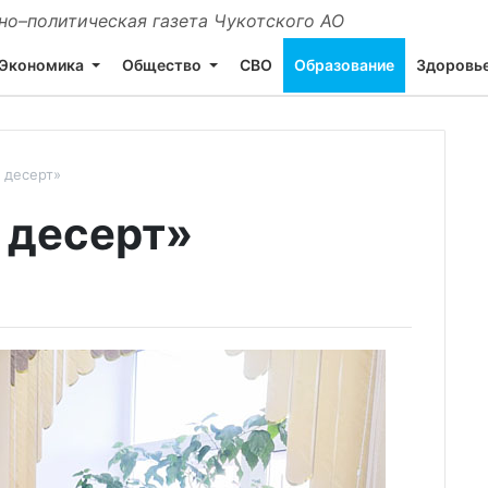
о–политическая газета Чукотского АО
Экономика
Общество
СВО
Образование
Здоровь
 десерт»
 десерт»