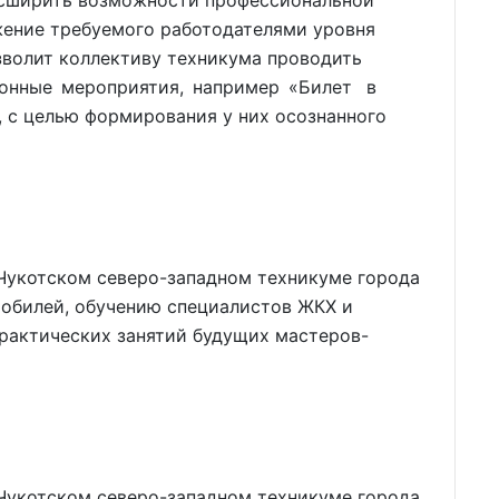
асширить возможности профессиональной
жение требуемого работодателями уровня
зволит коллективу техникума проводить
ионные мероприятия, например «Билет в
, с целью формирования у них осознанного
 Чукотском северо-западном техникуме города
обилей, обучению специалистов ЖКХ и
практических занятий будущих мастеров-
 Чукотском северо-западном техникуме города