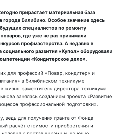
годно прирастает материальная база
а города Билибино. Особое значение здесь
будущих специалистов по ремонту
поваров, где уже не раз принимали
нкурсов профмастерства. А недавно в
а социального развития «Купол» оборудовали
компетенции «Кондитерское дело».
их для профессий «Повар, кондитер» и
питания» в билибинском техникуме
 в жизнь, заместитель директора техникума
ынова занялась созданием проекта «Развитие
роцессе профессиональной подготовки».
у, ведь для получения гранта от Фонда
ный расчёт стоимости приобретения и
 условия с поставщиками и, конечно,