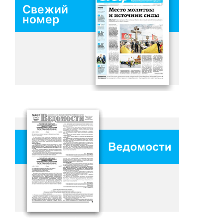
Свежий
номер