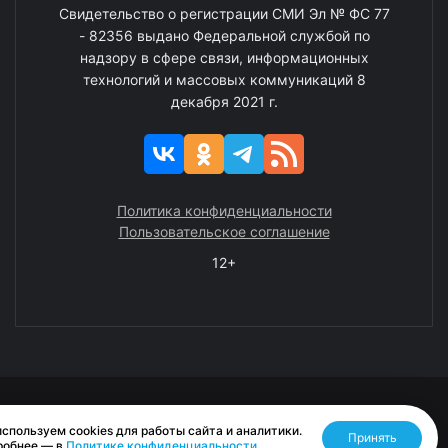
Свидетельство о регистрации СМИ Эл № ФС 77
- 82356 выдано Федеральной службой по
надзору в сфере связи, информационных
технологий и массовых коммуникаций 8
декабря 2021 г.
Политика конфиденциальности
Пользовательское соглашение
12+
© 2008—2025 ГАУ ЧАО «Издательство «Крайний Север»
спользуем cookies для работы сайта и аналитики.
Принять
Разработано RASA
робнее — в
Политике конфиденциальности
.