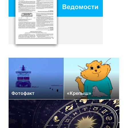
Фотофакт
«Крепыш»