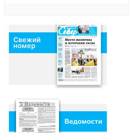
Свежий
номер