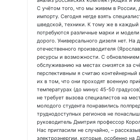
анализ российских комплектующих и имп
С учётом того, что мы живем в России,
импорту. Сегодня негде взять специали
шведской, техники. К тому же в каждый 
потребуются различные марки и модели д
дорого. Универсального дизеля нет. На
отечественного производителя (Ярослав
ресурсы и возможности. С обновлением
обслуживанию на местах снизятся за сч
перспективным я считаю контейнерный 
их в том, что они проходят военную при
температурах (до минус 45-50 градусов)
не требует вызова специалистов на мес
молодого студента понравились полпре
труднодоступных регионов не понасл
руководитель Дмитрия профессор Корол
Нас пригласили не случайно, – рассказыв
электроэнергии, которые, особенно на 