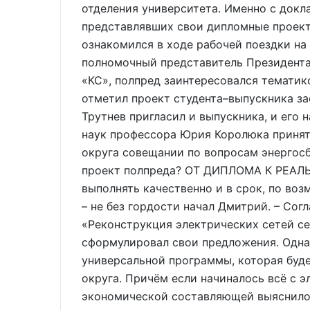
отделения университета. Именно с докл
представлявших свои дипломные проект
ознакомился в ходе рабочей поездки на
полномочный представитель Президента
«КС», полпред заинтересовался тематик
отметил проект студента–выпускника з
Трутнев пригласил и выпускника, и его 
наук профессора Юрия Королюка принят
округа совещании по вопросам энергосб
проект полпреда? ОТ ДИПЛОМА К РЕАЛЬН
выполнять качественно и в срок, по во
– не без гордости начал Дмитрий. – Сог
«Реконструкция электрических сетей с
сформулировал свои предложения. Одна
универсальной программы, которая буд
округа. Причём если начиналось всё с э
экономической составляющей выяснилос