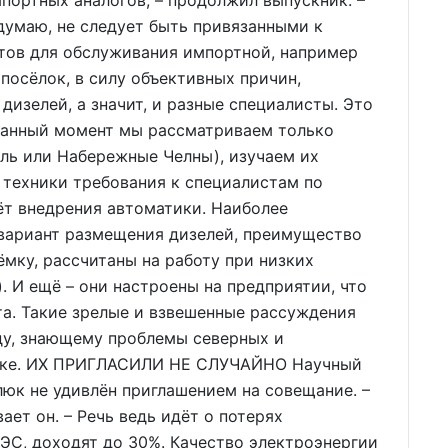
ортных аналогов, – продолжил выпускник. –
 думаю, не следует быть привязанными к
стов для обслуживания импортной, например
посёлок, в силу объективных причин,
изелей, а значит, и разные специалисты. Это
 данный момент мы рассматриваем только
ль или Набережные Челны), изучаем их
 техники требования к специалистам по
ёт внедрения автоматики. Наиболее
вариант размещения дизелей, преимущество
ёмку, рассчитаны на работу при низких
. И ещё – они настроены на предприятии, что
та. Такие зрелые и взвешенные рассуждения
ду, знающему проблемы северных и
ышке. ИХ ПРИГЛАСИЛИ НЕ СЛУЧАЙНО Научный
юк не удивлён приглашением на совещание. –
ает он. – Речь ведь идёт о потерях
ДЭС, доходят до 30%. Качество электроэнергии