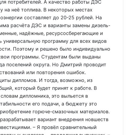
ля потребителей. А качество работы ДЭС
у на неё топлива. В некоторых местах
оэнергии составляет до 20-25 рублей. На
мма расчёта ДЭС и варианты замены дизель-
еменные, надёжные, ресурсосберегающие и
ь универсальную программу для всех видов
ности. Поэтому и решено было индивидуально
 свои программы. Студентам были выданы
да поселений округа. Но Дмитрий проводит
ствований или повторения ошибок.
щиты дипломов. И тогда, возможно, из
щий, который будет принят к работе. В
 словам дипломника, это выльется в
табильности его подачи, а бюджету это
приобретение горюче-смазочных материалов.
 разрабатывает вариант внедрения новшеств
вестициями. – Я провёл сравнительный