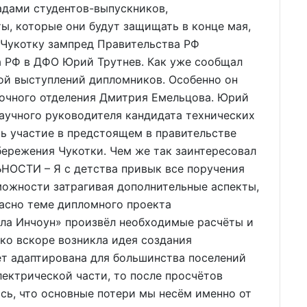
адами студентов-выпускников,
ы, которые они будут защищать в конце мая,
 Чукотку зампред Правительства РФ
 РФ в ДФО Юрий Трутнев. Как уже сообщал
ой выступлений дипломников. Особенно он
аочного отделения Дмитрия Емельцова. Юрий
научного руководителя кандидата технических
ь участие в предстоящем в правительстве
ережения Чукотки. Чем же так заинтересовал
ОСТИ – Я с детства привык все поручения
зможности затрагивая дополнительные аспекты,
ласно теме дипломного проекта
ела Инчоун» произвёл необходимые расчёты и
ко вскоре возникла идея создания
ет адаптирована для большинства поселений
лектрической части, то после просчётов
ь, что основные потери мы несём именно от