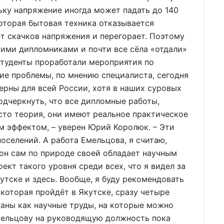
ьку напряжение иногда может падать до 140
которая бытовая техника отказывается
ет скачков напряжения и перегорает. Поэтому
ими дипломниками и почти все сёла «отдали»
Студенты проработали мероприятия по
ие проблемы, по мнению специалиста, сегодня
ерны для всей России, хотя в наших суровых
одчеркнуть, что все дипломные работы,
сто теория, они имеют реальное практическое
м эффектом, – уверен Юрий Королюк. – Эти
селений. А работа Емельцова, я считаю,
 он сам по природе своей обладает научным
кт такого уровня среди всех, что я видел за
кутске и здесь. Вообще, я буду рекомендовать
которая пройдёт в Якутске, сразу четыре
ваны как научные труды, на которые можно
Емельцову на руководящую должность пока