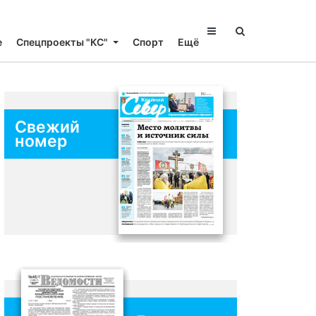
е
Спецпроекты "КС"
Спорт
Ещё
Свежий
номер